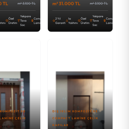
0 TL
m² 31.000 TL
m² 3.100 TL
m² 3.100 TL
Yekpare
Yekpare
Özel
Compact
2 Yıl
Isı
Özel
Compact
Tava
Tava
ıtımı
Üretim
Lamine
Garanti
Yalıtımı
Üretim
Lamine
Sac
Sac
 KOMPOZIT VE
DIŞ İKLIM KOMPOZIT VE
LAMINE ÇELIK
COMPACT LAMINE ÇELIK
KAPILAR