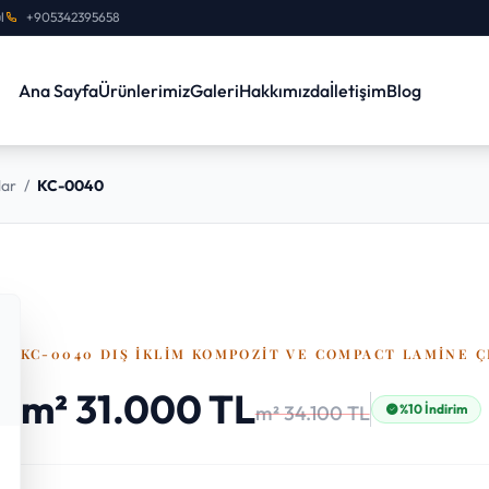
l
+905342395658
Ana Sayfa
Ürünlerimiz
Galeri
Hakkımızda
İletişim
Blog
lar
/
KC-0040
KC-0040 DIŞ İKLIM KOMPOZIT VE COMPACT LAMINE Ç
m² 31.000 TL
m² 34.100 TL
%10 İndirim