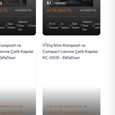
9
KC-0010
0 TL
m² 31.000 TL
m² 2.900 TL
m² 3.100 TL
Yekpare
Yekpare
Özel
10 Yıl
Isı
Özel
Compact
Tava
Kompozit
Tava
ıtımı
Üretim
Garanti
Yalıtımı
Üretim
Lamine
Sac
Sac
 KOMPOZIT VE
DIŞ İKLIM KOMPOZIT VE
LAMINE ÇELIK
COMPACT LAMINE ÇELIK