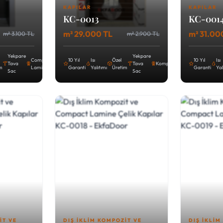
KAPILAR
KAPILAR
KC-0013
KC-001
m² 29.000 TL
m² 31.00
m² 3.100 TL
m² 2.900 TL
Yekpare
Yekpare
Compact
10 Yıl
Isı
Özel
10 Yıl
Isı
Tava
Tava
Kompozit
im
Lamine
Garanti
Yalıtımı
Üretim
Garanti
Yal
Sac
Sac
IT VE
DIŞ İKLIM KOMPOZIT VE
DIŞ İKLIM