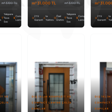
m² 31.000 TL
m² 31.00
m² 3.100 TL
m² 3.100 TL
Yekpare
Yekpare
Compact
2 Yıl
Isı
Özel
Compact
2 Yıl
Isı
Tava
Tava
im
Lamine
Garanti
Yalıtımı
Üretim
Lamine
Garanti
Yal
Sac
Sac
IT VE
DIŞ İKLIM KOMPOZIT VE
DIŞ İKLIM
ÇELIK
COMPACT LAMINE ÇELIK
COMPACT 
KAPILAR
KAPILAR