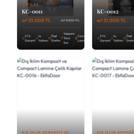
KAPILAR
KAPILAR
KC-0011
KC-0012
m² 31.000 TL
m² 31.000 TL
m² 3.100 TL
Yekpare
2 Yıl
Isı
Özel
Compact
2 Yıl
Isı
Özel
Tava
Garanti
Yalıtımı
Üretim
Lamine
Garanti
Yalıtımı
Üret
Sac
DIŞ İKLIM KOMPOZIT VE
DIŞ İKLIM KOMPOZ