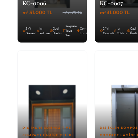
KC-0006
KC-0007
m² 31.000 TL
m² 31.000 TL
m² 3.100 TL
Yekpare
2 Yıl
Isı
Özel
Compact
2 Yıl
Isı
Özel
Tava
Garanti
Yalıtımı
Üretim
Lamine
Garanti
Yalıtımı
Üret
Sac
DIŞ İKLIM KOMPOZIT VE
DIŞ İKLIM KOMPOZ
COMPACT LAMINE ÇELIK
COMPACT LAMINE 