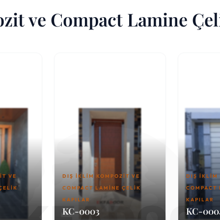
zit ve Compact Lamine Çeli
IT VE
DIŞ İKLIM KOMPOZIT VE
DIŞ İKLIM
ÇELIK
COMPACT LAMINE ÇELIK
COMPACT 
KAPILAR
KAPILAR
KC-0003
KC-000