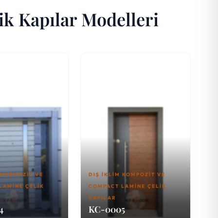
k Kapılar Modelleri
 KOMPOZIT VE
DIŞ İKLIM KOMPOZIT VE
LAMINE ÇELIK
COMPACT LAMINE ÇELIK
KAPILAR
4
KC-0005