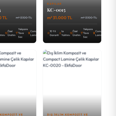
KAPILAR
4
KC-0015
0 TL
m² 31.000 TL
m² 3.100 TL
m² 3.100 TL
Yekpare
Yekpare
Özel
Compact
10 Yıl
Isı
Özel
Compact
Tava
Tava
ıtımı
Üretim
Lamine
Garanti
Yalıtımı
Üretim
Lamine
Sac
Sac
 KOMPOZIT VE
DIŞ İKLIM KOMPOZIT VE