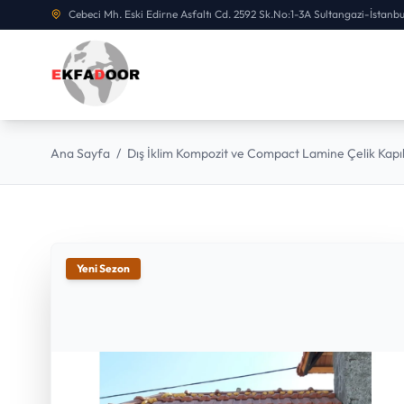
Cebeci Mh. Eski Edirne Asfaltı Cd. 2592 Sk.No:1-3A Sultangazi-İstanbu
Ana Sayfa
/
Dış İklim Kompozit ve Compact Lamine Çelik Kapı
Yeni Sezon