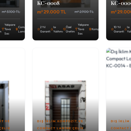
KC-0008
KC-000
m² 29.000 TL
m² 29.00
m² 3.100 TL
m² 2.900 TL
Yekpare
Yekpare
Compact
2 Yıl
Isı
Özel
10 Yıl
Isı
Tava
Tava
Kompozit
im
Lamine
Garanti
Yalıtımı
Üretim
Garanti
Yal
Sac
Sac
IT VE
DIŞ İKLIM KOMPOZIT VE
DIŞ İKLIM
ÇELIK
COMPACT LAMINE ÇELIK
COMPACT 