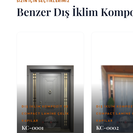
SIZIN İÇIN SEÇTIKLERIMIZ
Benzer Dış İklim Kompo
DIŞ İKLIM KOMPOZIT VE
DIŞ İKLIM KOMPOZ
COMPACT LAMINE ÇELIK
COMPACT LAMINE 
KAPILAR
KAPILAR
KC-0001
KC-0002