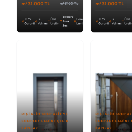
m² 31.000 TL
m² 31.000 TL
m² 3.100 TL
Yekpare
10 Yıl
Isı
Özel
Compact
10 Yıl
Isı
Özel
Tava
Garanti
Yalıtımı
Üretim
Lamine
Garanti
Yalıtımı
Üret
Sac
DIŞ İKLIM KOMPOZIT VE
DIŞ İKLIM KOMPOZ
COMPACT LAMINE ÇELIK
COMPACT LAMINE 
KAPILAR
KAPILAR