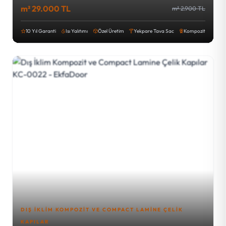
m² 29.000 TL
m² 2.900 TL
10 Yıl Garanti
Isı Yalıtımı
Özel Üretim
Yekpare Tava Sac
Kompozit
DIŞ İKLIM KOMPOZIT VE COMPACT LAMINE ÇELIK
KAPILAR