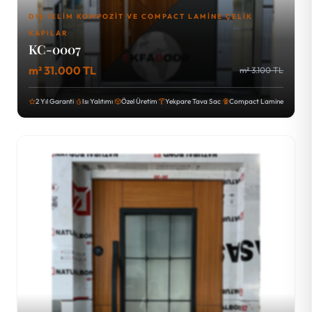
DIŞ İKLIM KOMPOZIT VE COMPACT LAMINE ÇELIK
KAPILAR
KC-0007
m² 31.000 TL
m² 3.100 TL
2 Yıl Garanti
Isı Yalıtımı
Özel Üretim
Yekpare Tava Sac
Compact Lamine