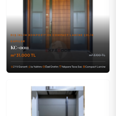
DIŞ İKLIM KOMPOZIT VE COMPACT LAMINE ÇELIK
KAPILAR
KC-0011
m² 31.000 TL
m² 3.100 TL
2 Yıl Garanti
Isı Yalıtımı
Özel Üretim
Yekpare Tava Sac
Compact Lamine