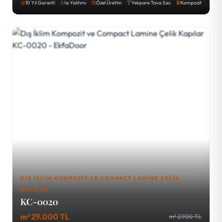
10 Yıl Garanti
Isı Yalıtımı
Özel Üretim
Yekpare Tava Sac
Kompozit
DIŞ İKLIM KOMPOZIT VE COMPACT LAMINE ÇELIK
KAPILAR
KC-0020
m² 29.000 TL
m² 2.900 TL