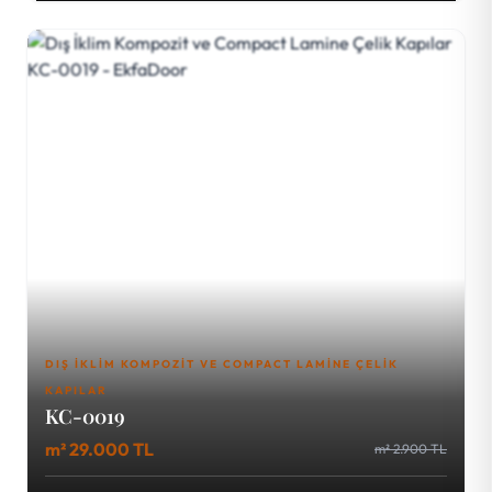
DIŞ İKLIM KOMPOZIT VE COMPACT LAMINE ÇELIK
KAPILAR
KC-0019
m² 29.000 TL
m² 2.900 TL