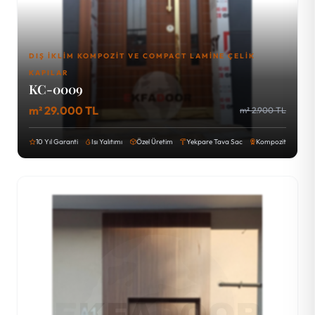
DIŞ İKLIM KOMPOZIT VE COMPACT LAMINE ÇELIK
KAPILAR
KC-0009
m² 29.000 TL
m² 2.900 TL
10 Yıl Garanti
Isı Yalıtımı
Özel Üretim
Yekpare Tava Sac
Kompozit