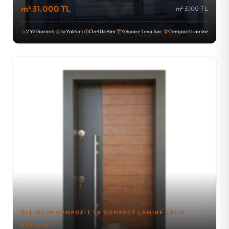
m² 31.000 TL
m² 3.100 TL
2 Yıl Garanti
Isı Yalıtımı
Özel Üretim
Yekpare Tava Sac
Compact Lamine
DIŞ İKLIM KOMPOZIT VE COMPACT LAMINE ÇELIK
KAPILAR