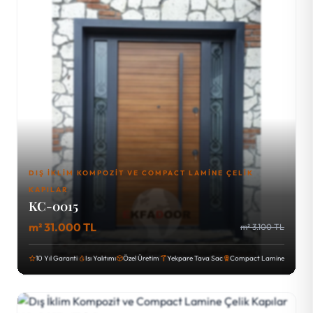
DIŞ İKLIM KOMPOZIT VE COMPACT LAMINE ÇELIK
KAPILAR
KC-0015
m² 31.000 TL
m² 3.100 TL
10 Yıl Garanti
Isı Yalıtımı
Özel Üretim
Yekpare Tava Sac
Compact Lamine