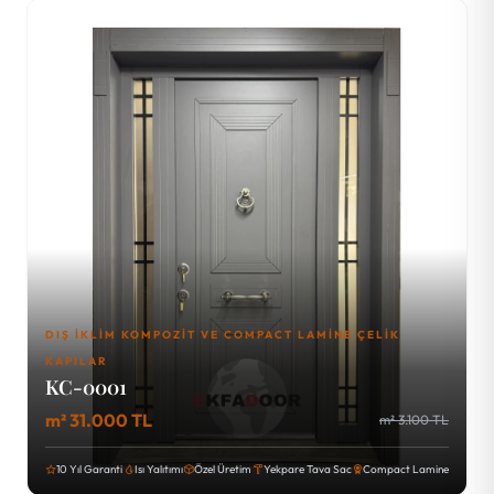
DIŞ İKLIM KOMPOZIT VE COMPACT LAMINE ÇELIK
KAPILAR
KC-0001
m² 31.000 TL
m² 3.100 TL
10 Yıl Garanti
Isı Yalıtımı
Özel Üretim
Yekpare Tava Sac
Compact Lamine