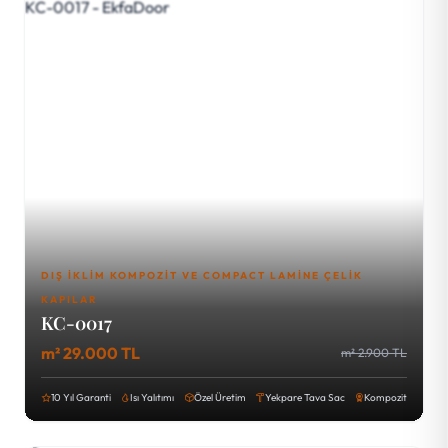
DIŞ İKLIM KOMPOZIT VE COMPACT LAMINE ÇELIK
KAPILAR
KC-0017
m² 29.000 TL
m² 2.900 TL
10 Yıl Garanti
Isı Yalıtımı
Özel Üretim
Yekpare Tava Sac
Kompozit