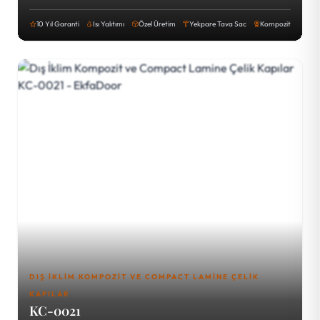
10 Yıl Garanti
Isı Yalıtımı
Özel Üretim
Yekpare Tava Sac
Kompozit
DIŞ İKLIM KOMPOZIT VE COMPACT LAMINE ÇELIK
KAPILAR
KC-0021