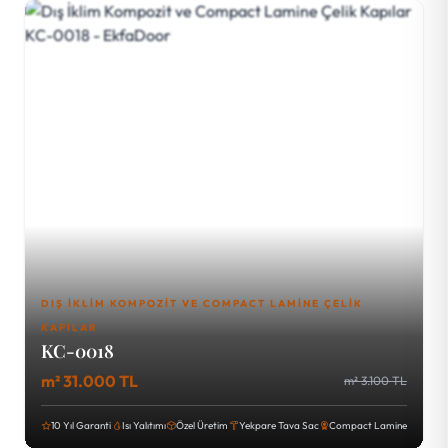
DIŞ İKLIM KOMPOZIT VE COMPACT LAMINE ÇELIK
KAPILAR
KC-0018
m² 31.000 TL
m² 3.100 TL
10 Yıl Garanti
Isı Yalıtımı
Özel Üretim
Yekpare Tava Sac
Compact Lamine