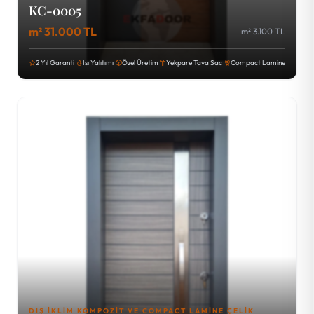
KC-0005
m² 31.000 TL
m² 3.100 TL
2 Yıl Garanti
Isı Yalıtımı
Özel Üretim
Yekpare Tava Sac
Compact Lamine
DIŞ İKLIM KOMPOZIT VE COMPACT LAMINE ÇELIK