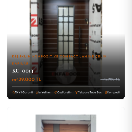
DIŞ İKLIM KOMPOZIT VE COMPACT LAMINE ÇELIK
KAPILAR
KC-0013
m² 29.000 TL
m² 2.900 TL
10 Yıl Garanti
Isı Yalıtımı
Özel Üretim
Yekpare Tava Sac
Kompozit