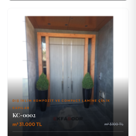
DIŞ İKLIM KOMPOZIT VE COMPACT LAMINE ÇELIK
KAPILAR
KC-0002
m² 31.000 TL
m² 3.100 TL