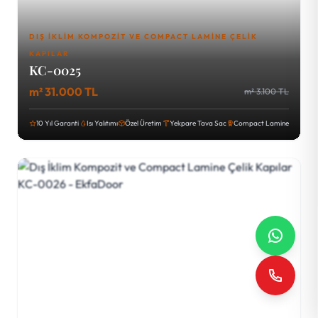
DIŞ İKLIM KOMPOZIT VE COMPACT LAMINE ÇELIK
KAPILAR
KC-0025
m² 31.000 TL
m² 3.100 TL
10 Yıl Garanti
Isı Yalıtımı
Özel Üretim
Yekpare Tava Sac
Compact Lamine