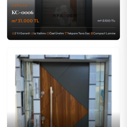
KAPILAR
KC-0006
m² 31.000 TL
m² 3.100 TL
2 Yıl Garanti
Isı Yalıtımı
Özel Üretim
Yekpare Tava Sac
Compact Lamine