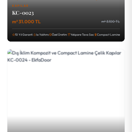
KAPILAR
KC-0023
m² 31.000 TL
m² 3.100 TL
10 Yıl Garanti
Isı Yalıtımı
Özel Üretim
Yekpare Tava Sac
Compact Lamine