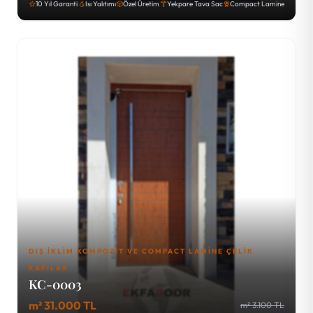
10 Yıl Garanti
Isı Yalıtımı
Özel Üretim
Yekpare Tava Sac
Compact Lamine
DIŞ İKLIM KOMPOZIT VE COMPACT LAMINE ÇELIK
KAPILAR
KC-0003
m² 31.000 TL
m² 3.100 TL