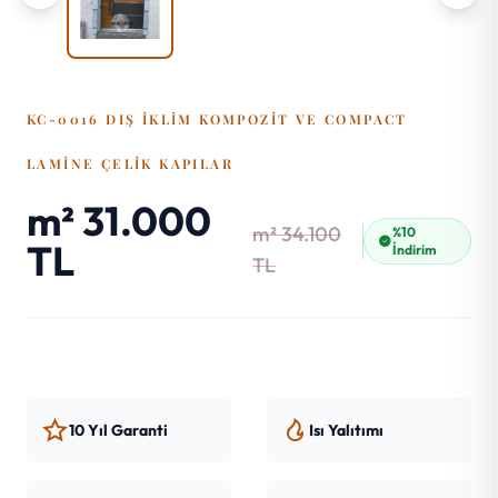
KC-0016 DIŞ İKLIM KOMPOZIT VE COMPACT
LAMINE ÇELIK KAPILAR
m² 31.000
m² 34.100
%10
TL
İndirim
TL
10 Yıl Garanti
Isı Yalıtımı