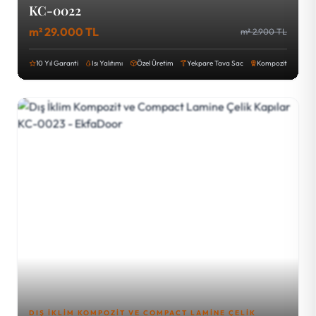
KC-0022
m² 29.000 TL
m² 2.900 TL
10 Yıl Garanti
Isı Yalıtımı
Özel Üretim
Yekpare Tava Sac
Kompozit
DIŞ İKLIM KOMPOZIT VE COMPACT LAMINE ÇELIK