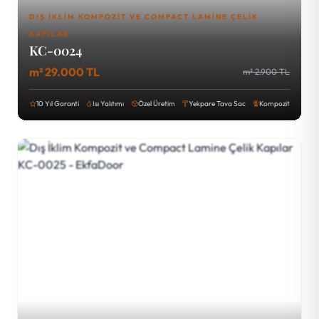
DIŞ İKLIM KOMPOZIT VE COMPACT LAMINE ÇELIK
KAPILAR
KC-0024
m² 29.000 TL
m² 2.900 TL
10 Yıl Garanti
Isı Yalıtımı
Özel Üretim
Yekpare Tava Sac
Kompozit