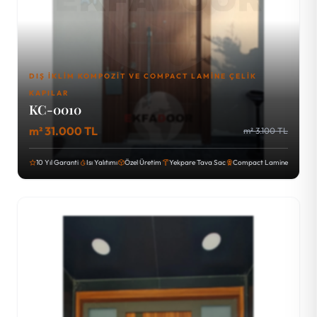
DIŞ İKLIM KOMPOZIT VE COMPACT LAMINE ÇELIK
KAPILAR
KC-0010
m² 31.000 TL
m² 3.100 TL
10 Yıl Garanti
Isı Yalıtımı
Özel Üretim
Yekpare Tava Sac
Compact Lamine