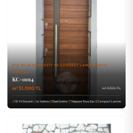
DIŞ İKLIM KOMPOZIT VE COMPACT LAMINE ÇELIK
KAPILAR
KC-0014
m² 31.000 TL
m² 3.100 TL
10 Yıl Garanti
Isı Yalıtımı
Özel Üretim
Yekpare Tava Sac
Compact Lamine