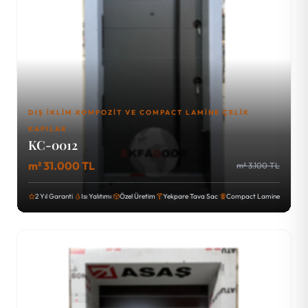
DIŞ İKLIM KOMPOZIT VE COMPACT LAMINE ÇELIK
KAPILAR
KC-0012
m² 31.000 TL
m² 3.100 TL
2 Yıl Garanti
Isı Yalıtımı
Özel Üretim
Yekpare Tava Sac
Compact Lamine