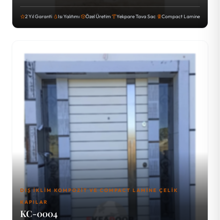
2 Yıl Garanti
Isı Yalıtımı
Özel Üretim
Yekpare Tava Sac
Compact Lamine
DIŞ İKLIM KOMPOZIT VE COMPACT LAMINE ÇELIK
KAPILAR
KC-0004