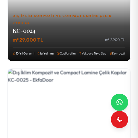
DIŞ İKLIM KOMPOZIT VE COMPACT LAMINE ÇELIK
KAPILAR
KC-0024
m² 29.000 TL
m² 2.900 TL
10 Yıl Garanti
Isı Yalıtımı
Özel Üretim
Yekpare Tava Sac
Kompozit