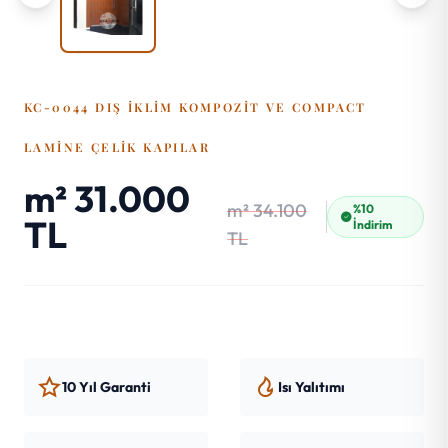
KC-0044 DIŞ İKLIM KOMPOZIT VE COMPACT
LAMINE ÇELIK KAPILAR
m² 31.000
m² 34.100
%10
TL
İndirim
TL
10 Yıl Garanti
Isı Yalıtımı