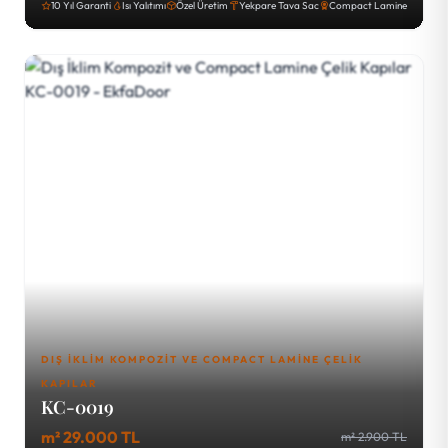
10 Yıl Garanti
Isı Yalıtımı
Özel Üretim
Yekpare Tava Sac
Compact Lamine
DIŞ İKLIM KOMPOZIT VE COMPACT LAMINE ÇELIK
KAPILAR
KC-0019
m² 29.000 TL
m² 2.900 TL