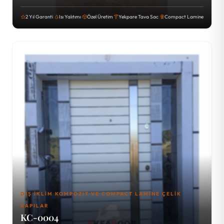
2 Yıl Garanti
Isı Yalıtımı
Özel Üretim
Yekpare Tava Sac
Compact Lamine
DIŞ İKLIM KOMPOZIT VE COMPACT LAMINE ÇELIK
KAPILAR
KC-0004