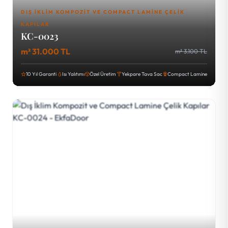
DIŞ İKLIM KOMPOZIT VE COMPACT LAMINE ÇELIK
KAPILAR
KC-0023
m² 31.000 TL
m² 3.100 TL
10 Yıl Garanti
Isı Yalıtımı
Özel Üretim
Yekpare Tava Sac
Compact Lamine