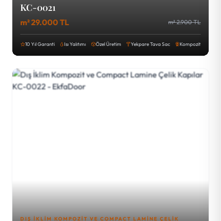
KC-0021
m² 29.000 TL
m² 2.900 TL
10 Yıl Garanti
Isı Yalıtımı
Özel Üretim
Yekpare Tava Sac
Kompozit
DIŞ İKLIM KOMPOZIT VE COMPACT LAMINE ÇELIK