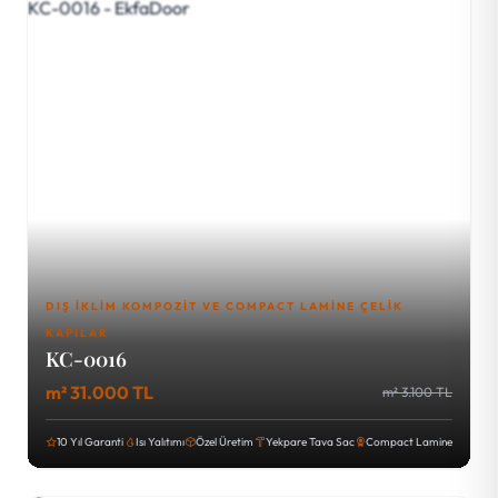
DIŞ İKLIM KOMPOZIT VE COMPACT LAMINE ÇELIK
KAPILAR
KC-0016
m² 31.000 TL
m² 3.100 TL
10 Yıl Garanti
Isı Yalıtımı
Özel Üretim
Yekpare Tava Sac
Compact Lamine