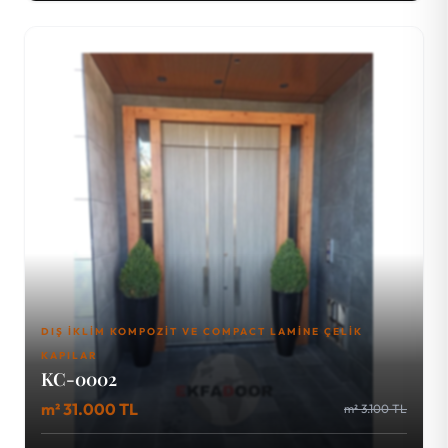
DIŞ İKLIM KOMPOZIT VE COMPACT LAMINE ÇELIK
KAPILAR
KC-0002
m² 31.000 TL
m² 3.100 TL