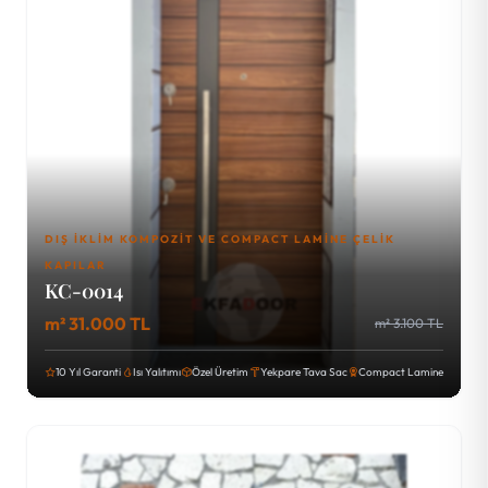
DIŞ İKLIM KOMPOZIT VE COMPACT LAMINE ÇELIK
KAPILAR
KC-0014
m² 31.000 TL
m² 3.100 TL
10 Yıl Garanti
Isı Yalıtımı
Özel Üretim
Yekpare Tava Sac
Compact Lamine