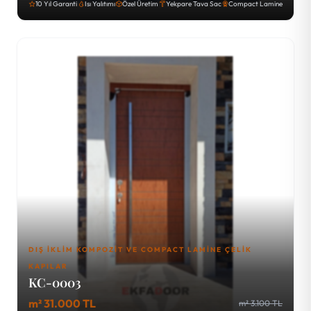
10 Yıl Garanti
Isı Yalıtımı
Özel Üretim
Yekpare Tava Sac
Compact Lamine
DIŞ İKLIM KOMPOZIT VE COMPACT LAMINE ÇELIK
KAPILAR
KC-0003
m² 31.000 TL
m² 3.100 TL