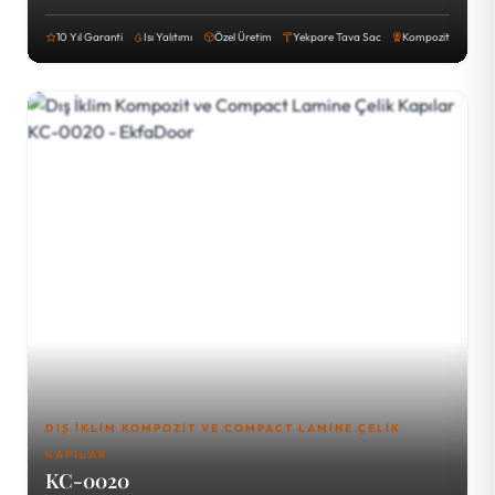
10 Yıl Garanti
Isı Yalıtımı
Özel Üretim
Yekpare Tava Sac
Kompozit
DIŞ İKLIM KOMPOZIT VE COMPACT LAMINE ÇELIK
KAPILAR
KC-0020