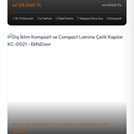
m² 29.000 TL
m² 2.900 TL
10 Yıl Garanti
Isı Yalıtımı
Özel Üretim
Yekpare Tava Sac
Kompozit
DIŞ İKLIM KOMPOZIT VE COMPACT LAMINE ÇELIK
KAPILAR