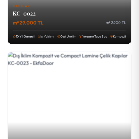
KAPILAR
KC-0022
m² 29.000 TL
m² 2.900 TL
10 Yıl Garanti
Isı Yalıtımı
Özel Üretim
Yekpare Tava Sac
Kompozit