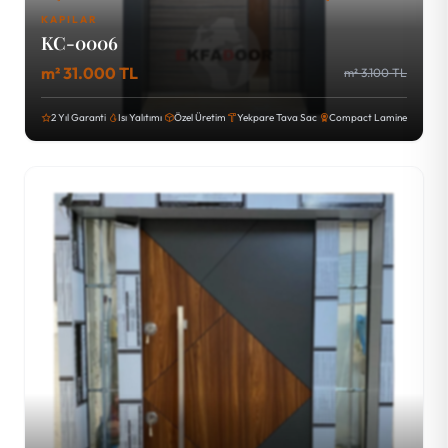
KAPILAR
KC-0006
m² 31.000 TL
m² 3.100 TL
2 Yıl Garanti
Isı Yalıtımı
Özel Üretim
Yekpare Tava Sac
Compact Lamine