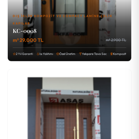
DIŞ İKLIM KOMPOZIT VE COMPACT LAMINE ÇELIK
KAPILAR
KC-0008
m² 29.000 TL
m² 2.900 TL
2 Yıl Garanti
Isı Yalıtımı
Özel Üretim
Yekpare Tava Sac
Kompozit