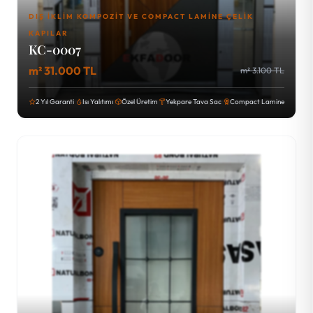
DIŞ İKLIM KOMPOZIT VE COMPACT LAMINE ÇELIK
KAPILAR
KC-0007
m² 31.000 TL
m² 3.100 TL
2 Yıl Garanti
Isı Yalıtımı
Özel Üretim
Yekpare Tava Sac
Compact Lamine