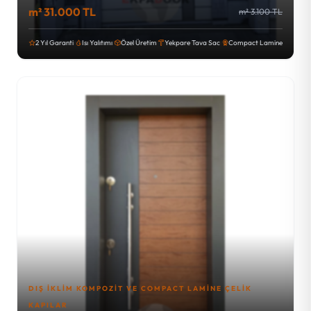
m² 31.000 TL
m² 3.100 TL
2 Yıl Garanti
Isı Yalıtımı
Özel Üretim
Yekpare Tava Sac
Compact Lamine
DIŞ İKLIM KOMPOZIT VE COMPACT LAMINE ÇELIK
KAPILAR