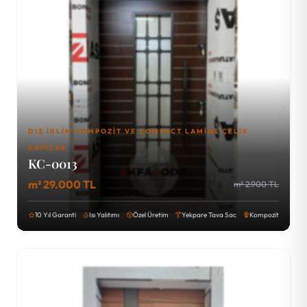
DIŞ İKLIM KOMPOZIT VE COMPACT LAMINE ÇELIK
KAPILAR
KC-0013
m² 29.000 TL
m² 2.900 TL
10 Yıl Garanti
Isı Yalıtımı
Özel Üretim
Yekpare Tava Sac
Kompozit