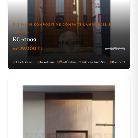
DIŞ İKLIM KOMPOZIT VE COMPACT LAMINE ÇELIK
KAPILAR
KC-0009
m² 29.000 TL
m² 2.900 TL
10 Yıl Garanti
Isı Yalıtımı
Özel Üretim
Yekpare Tava Sac
Kompozit