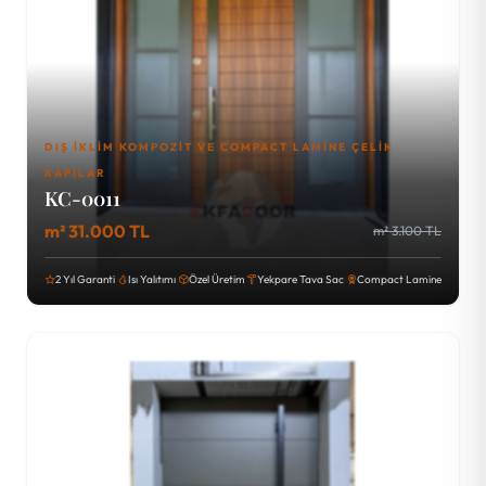
DIŞ İKLIM KOMPOZIT VE COMPACT LAMINE ÇELIK
KAPILAR
KC-0011
m² 31.000 TL
m² 3.100 TL
2 Yıl Garanti
Isı Yalıtımı
Özel Üretim
Yekpare Tava Sac
Compact Lamine