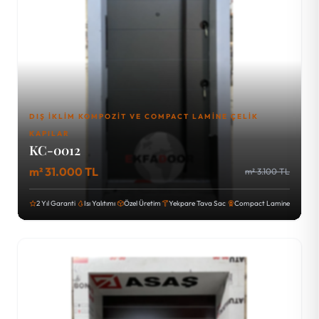
DIŞ İKLIM KOMPOZIT VE COMPACT LAMINE ÇELIK
KAPILAR
KC-0012
m² 31.000 TL
m² 3.100 TL
2 Yıl Garanti
Isı Yalıtımı
Özel Üretim
Yekpare Tava Sac
Compact Lamine