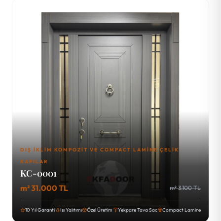
DIŞ İKLIM KOMPOZIT VE COMPACT LAMINE ÇELIK
KAPILAR
KC-0001
m² 31.000 TL
m² 3.100 TL
10 Yıl Garanti
Isı Yalıtımı
Özel Üretim
Yekpare Tava Sac
Compact Lamine