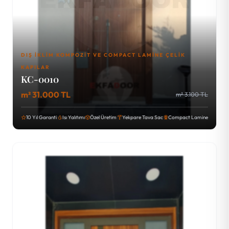
DIŞ İKLIM KOMPOZIT VE COMPACT LAMINE ÇELIK
KAPILAR
KC-0010
m² 31.000 TL
m² 3.100 TL
10 Yıl Garanti
Isı Yalıtımı
Özel Üretim
Yekpare Tava Sac
Compact Lamine