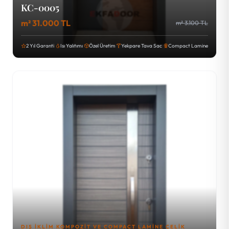
KC-0005
m² 31.000 TL
m² 3.100 TL
2 Yıl Garanti
Isı Yalıtımı
Özel Üretim
Yekpare Tava Sac
Compact Lamine
DIŞ İKLIM KOMPOZIT VE COMPACT LAMINE ÇELIK