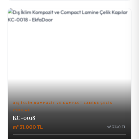
DIŞ İKLIM KOMPOZIT VE COMPACT LAMINE ÇELIK
KAPILAR
KC-0018
m² 31.000 TL
m² 3.100 TL