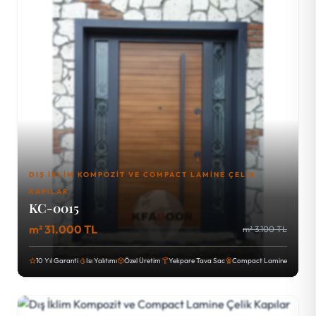
DIŞ İKLIM KOMPOZIT VE COMPACT LAMINE ÇELIK
KAPILAR
KC-0015
m² 31.000 TL
m² 3.100 TL
10 Yıl Garanti
Isı Yalıtımı
Özel Üretim
Yekpare Tava Sac
Compact Lamine