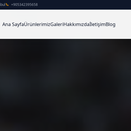
nbul
+905342395658
Ana Sayfa
Ürünlerimiz
Galeri
Hakkımızda
İletişim
Blog