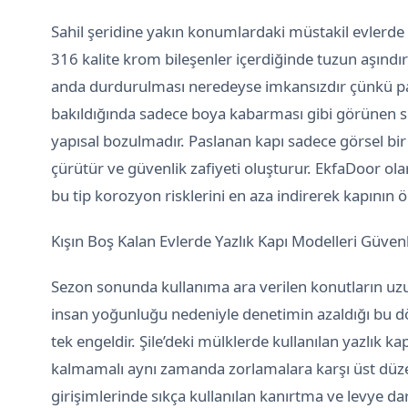
Sahil şeridine yakın konumlardaki müstakil evlerde v
316 kalite krom bileşenler içerdiğinde tuzun aşındırı
anda durdurulması neredeyse imkansızdır çünkü pa
bakıldığında sadece boya kabarması gibi görünen 
yapısal bozulmadır. Paslanan kapı sadece görsel bir 
çürütür ve güvenlik zafiyeti oluşturur. EkfaDoor ola
bu tip korozyon risklerini en aza indirerek kapının 
Kışın Boş Kalan Evlerde Yazlık Kapı Modelleri Güvenl
Sezon sonunda kullanıma ara verilen konutların uzun
insan yoğunluğu nedeniyle denetimin azaldığı bu dön
tek engeldir. Şile’deki mülklerde kullanılan yazlık 
kalmamalı aynı zamanda zorlamalara karşı üst düzey
girişimlerinde sıkça kullanılan kanırtma ve levye da