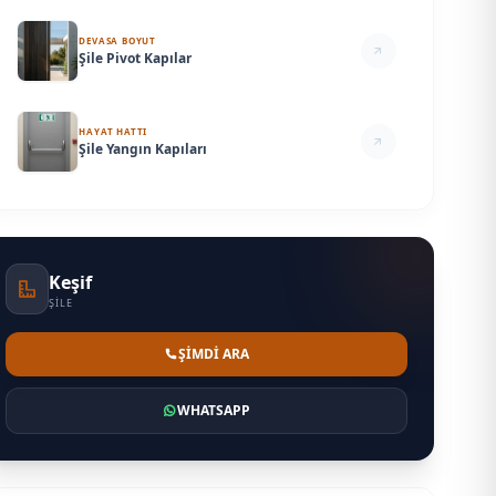
DEVASA BOYUT
Şile Pivot Kapılar
HAYAT HATTI
Şile Yangın Kapıları
Keşif
ŞILE
ŞİMDİ ARA
WHATSAPP