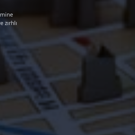
emine
 zırhlı