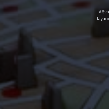
Ağva
dayanı