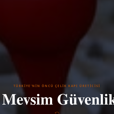
TÜRKIYE'NIN ÖNCÜ ÇELIK KAPI ÜRETICISI
t Mevsim Güvenli