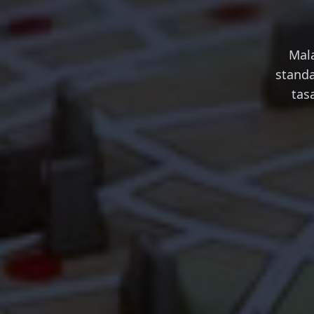
Mala
standa
tas