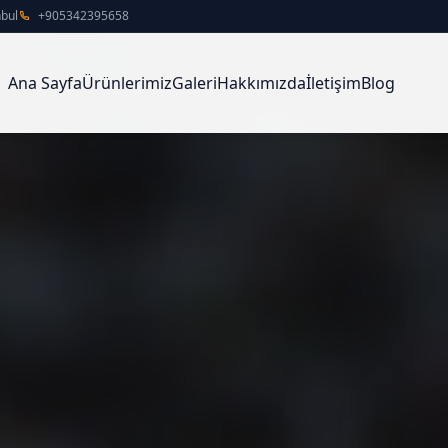
nbul
+905342395658
Ana Sayfa
Ürünlerimiz
Galeri
Hakkımızda
İletişim
Blog