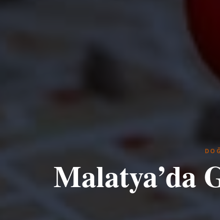
DOĞ
Malatya’da G