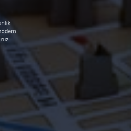
enlik
 modern
ruz.