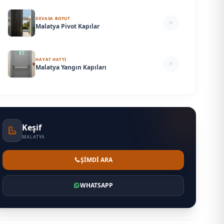
DEVASA BOYUT
Malatya Pivot Kapılar
HAYAT HATTI
Malatya Yangın Kapıları
Keşif
MALATYA
ŞİMDİ ARA
WHATSAPP