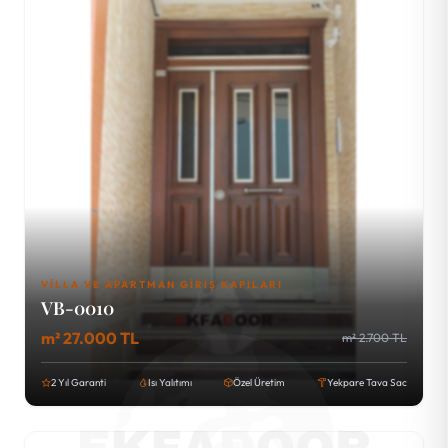
VILLA VE APARTMAN GIRIŞ KAPILARI
VB-0010
m² 27.000 TL
m² 2.700 TL
2 Yıl Garanti
Isı Yalıtımı
Özel Üretim
Yekpare Tava Sac