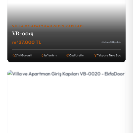
VILLA VE APARTMAN GIRIŞ KAPILARI
VB-0019
m² 27.000 TL
m² 2.700 TL
2 Yıl Garanti
Isı Yalıtımı
Özel Üretim
Yekpare Tava Sac