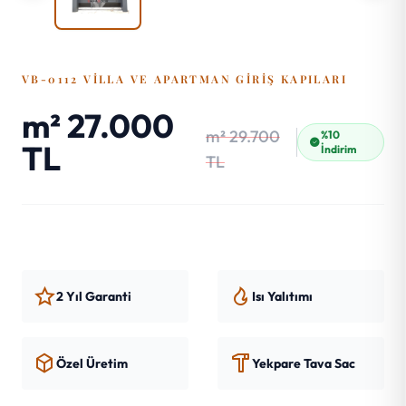
VB-0112 VILLA VE APARTMAN GIRIŞ KAPILARI
m² 27.000
m² 29.700
%10
TL
İndirim
TL
2 Yıl Garanti
Isı Yalıtımı
Özel Üretim
Yekpare Tava Sac