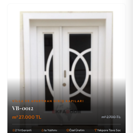
VILLA VE APARTMAN GIRIŞ KAPILARI
VB-0012
m² 27.000 TL
m² 2.700 TL
2 Yıl Garanti
Isı Yalıtımı
Özel Üretim
Yekpare Tava Sac