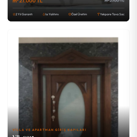
m² 27.000 TL
m² 2.700 TL
2 Yıl Garanti
Isı Yalıtımı
Özel Üretim
Yekpare Tava Sac
VILLA VE APARTMAN GIRIŞ KAPILARI