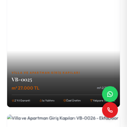
VILLA VE APARTMAN GIRIŞ KAPILARI
VB-0025
m² 27.000 TL
m² 2.700 TL
2 Yıl Garanti
Isı Yalıtımı
Özel Üretim
Yekpare Tava Sac