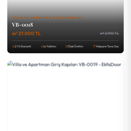
VILLA VE APARTMAN GIRIŞ KAPILARI
VB-0018
m² 27.000 TL
m² 2.700 TL
2 Yıl Garanti
Isı Yalıtımı
Özel Üretim
Yekpare Tava Sac