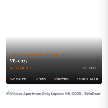
VILLA VE APARTMAN GIRIŞ KAPILARI
VB-0024
m² 27.000 TL
m² 2.700 TL
2 Yıl Garanti
Isı Yalıtımı
Özel Üretim
Yekpare Tava Sac