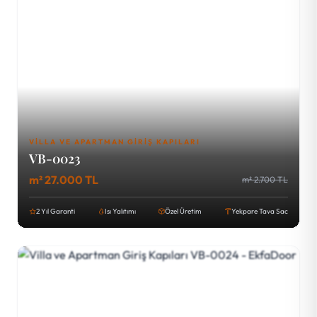
VILLA VE APARTMAN GIRIŞ KAPILARI
VB-0023
m² 27.000 TL
m² 2.700 TL
2 Yıl Garanti
Isı Yalıtımı
Özel Üretim
Yekpare Tava Sac