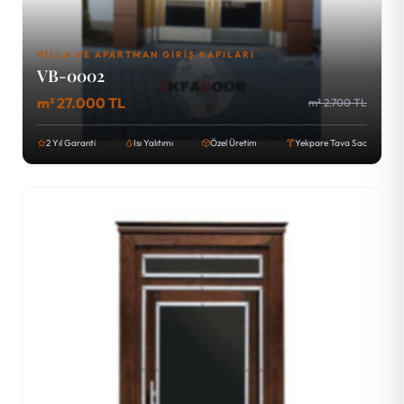
VILLA VE APARTMAN GIRIŞ KAPILARI
VB-0002
m² 27.000 TL
m² 2.700 TL
2 Yıl Garanti
Isı Yalıtımı
Özel Üretim
Yekpare Tava Sac