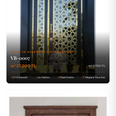
VILLA VE APARTMAN GIRIŞ KAPILARI
VB-0007
m² 27.000 TL
m² 2.700 TL
2 Yıl Garanti
Isı Yalıtımı
Özel Üretim
Yekpare Tava Sac