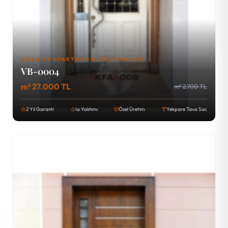
VILLA VE APARTMAN GIRIŞ KAPILARI
VB-0004
m² 27.000 TL
m² 2.700 TL
2 Yıl Garanti
Isı Yalıtımı
Özel Üretim
Yekpare Tava Sac