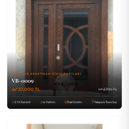
VILLA VE APARTMAN GIRIŞ KAPILARI
VB-0009
m² 27.000 TL
m² 2.700 TL
2 Yıl Garanti
Isı Yalıtımı
Özel Üretim
Yekpare Tava Sac