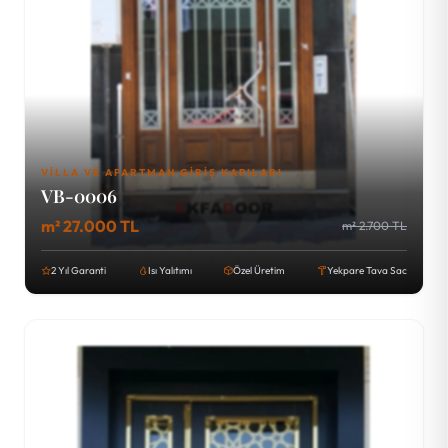
VILLA VE APARTMAN GIRIŞ KAPILARI
VB-0006
m² 27.000 TL
m² 2.700 TL
2 Yıl Garanti
Isı Yalıtımı
Özel Üretim
Yekpare Tava Sac