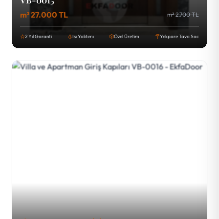
VB-0015
m² 27.000 TL
m² 2.700 TL
2 Yıl Garanti
Isı Yalıtımı
Özel Üretim
Yekpare Tava Sac