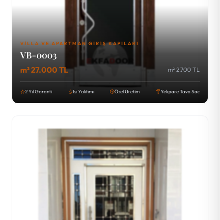
VILLA VE APARTMAN GIRIŞ KAPILARI
VB-0003
m² 27.000 TL
m² 2.700 TL
2 Yıl Garanti
Isı Yalıtımı
Özel Üretim
Yekpare Tava Sac