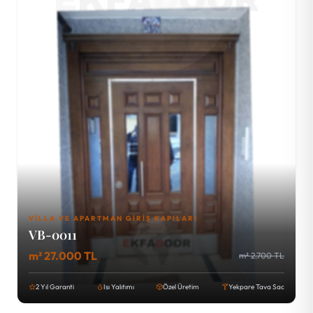
VILLA VE APARTMAN GIRIŞ KAPILARI
VB-0011
m² 27.000 TL
m² 2.700 TL
2 Yıl Garanti
Isı Yalıtımı
Özel Üretim
Yekpare Tava Sac