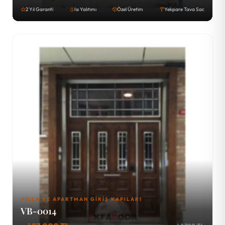
2 Yıl Garanti
Isı Yalıtımı
Özel Üretim
Yekpare Tava Sac
VILLA VE APARTMAN GIRIŞ KAPILARI
VB-0014