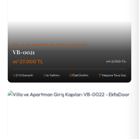
VILLA VE APARTMAN GIRIŞ KAPILARI
VB-0021
m² 27.000 TL
m² 2.700 TL
2 Yıl Garanti
Isı Yalıtımı
Özel Üretim
Yekpare Tava Sac