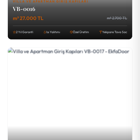
VILLA VE APARTMAN GIRIŞ KAPILARI
VB-0016
m² 27.000 TL
m² 2.700 TL
2 Yıl Garanti
Isı Yalıtımı
Özel Üretim
Yekpare Tava Sac