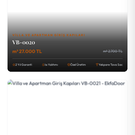
VILLA VE APARTMAN GIRIŞ KAPILARI
VB-0020
m² 27.000 TL
m² 2.700 TL
2 Yıl Garanti
Isı Yalıtımı
Özel Üretim
Yekpare Tava Sac