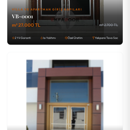
VILLA VE APARTMAN GIRIŞ KAPILARI
VB-0001
m² 27.000 TL
m² 2.700 TL
2 Yıl Garanti
Isı Yalıtımı
Özel Üretim
Yekpare Tava Sac