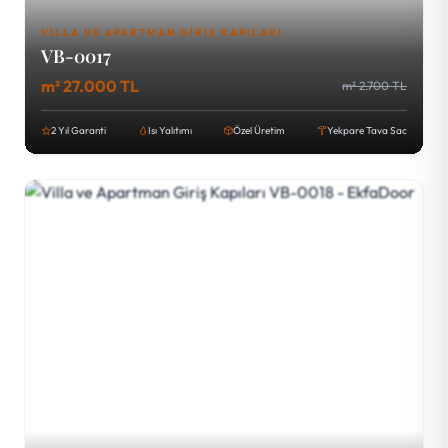
VILLA VE APARTMAN GIRIŞ KAPILARI
VB-0017
m² 27.000 TL
m² 2.700 TL
2 Yıl Garanti
Isı Yalıtımı
Özel Üretim
Yekpare Tava Sac