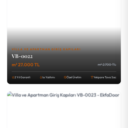
VILLA VE APARTMAN GIRIŞ KAPILARI
VB-0022
m² 27.000 TL
m² 2.700 TL
2 Yıl Garanti
Isı Yalıtımı
Özel Üretim
Yekpare Tava Sac