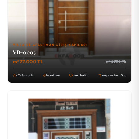
VILLA VE APARTMAN GIRIŞ KAPILARI
VB-0005
m² 27.000 TL
m² 2.700 TL
2 Yıl Garanti
Isı Yalıtımı
Özel Üretim
Yekpare Tava Sac