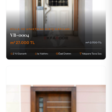
VILLA VE APARTMAN GIRIŞ KAPILARI
VB-0004
m² 27.000 TL
m² 2.700 TL
2 Yıl Garanti
Isı Yalıtımı
Özel Üretim
Yekpare Tava Sac