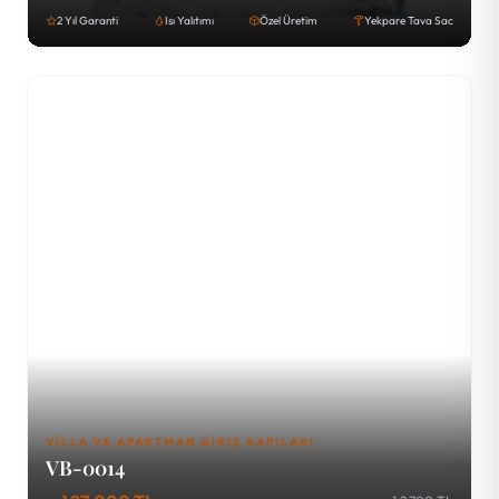
2 Yıl Garanti
Isı Yalıtımı
Özel Üretim
Yekpare Tava Sac
VILLA VE APARTMAN GIRIŞ KAPILARI
VB-0014