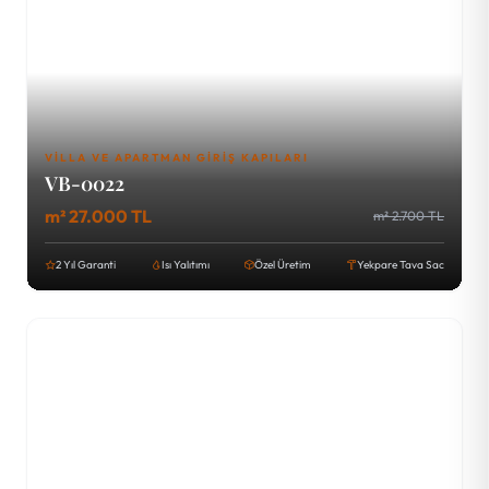
VILLA VE APARTMAN GIRIŞ KAPILARI
VB-0022
m² 27.000 TL
m² 2.700 TL
2 Yıl Garanti
Isı Yalıtımı
Özel Üretim
Yekpare Tava Sac