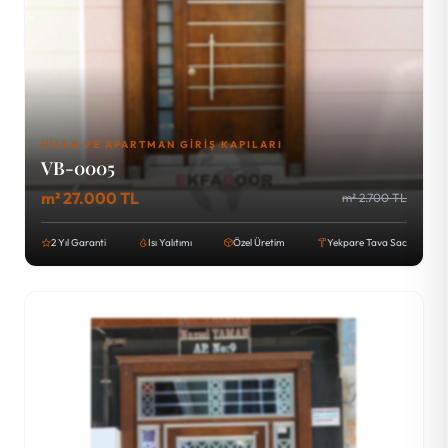
VILLA VE APARTMAN GIRIŞ KAPILARI
VB-0005
m² 27.000 TL
m² 2.700 TL
2 Yıl Garanti
Isı Yalıtımı
Özel Üretim
Yekpare Tava Sac