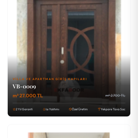
VILLA VE APARTMAN GIRIŞ KAPILARI
VB-0009
m² 27.000 TL
m² 2.700 TL
2 Yıl Garanti
Isı Yalıtımı
Özel Üretim
Yekpare Tava Sac