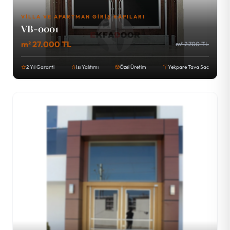
VILLA VE APARTMAN GIRIŞ KAPILARI
VB-0001
m² 27.000 TL
m² 2.700 TL
2 Yıl Garanti
Isı Yalıtımı
Özel Üretim
Yekpare Tava Sac