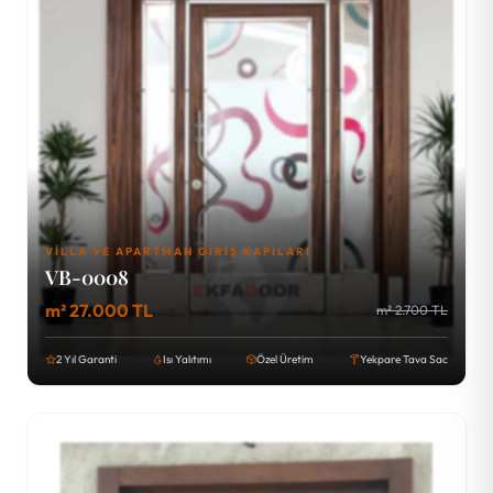
VILLA VE APARTMAN GIRIŞ KAPILARI
VB-0008
m² 27.000 TL
m² 2.700 TL
2 Yıl Garanti
Isı Yalıtımı
Özel Üretim
Yekpare Tava Sac