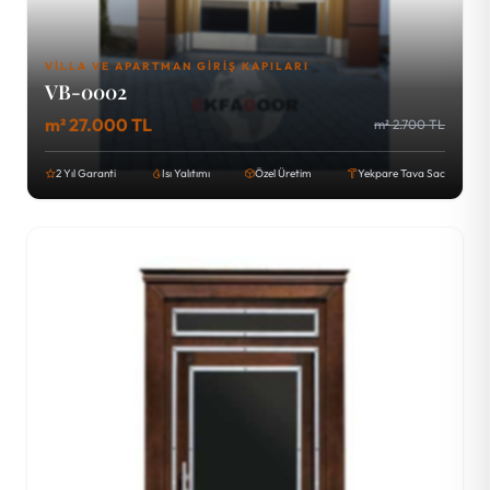
VILLA VE APARTMAN GIRIŞ KAPILARI
VB-0002
m² 27.000 TL
m² 2.700 TL
2 Yıl Garanti
Isı Yalıtımı
Özel Üretim
Yekpare Tava Sac