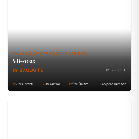
VILLA VE APARTMAN GIRIŞ KAPILARI
VB-0023
m² 27.000 TL
m² 2.700 TL
2 Yıl Garanti
Isı Yalıtımı
Özel Üretim
Yekpare Tava Sac