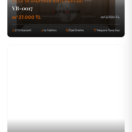
VILLA VE APARTMAN GIRIŞ KAPILARI
VB-0017
m² 27.000 TL
m² 2.700 TL
2 Yıl Garanti
Isı Yalıtımı
Özel Üretim
Yekpare Tava Sac