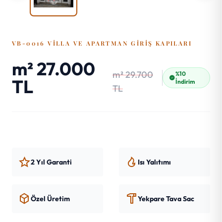
VB-0016 VILLA VE APARTMAN GIRIŞ KAPILARI
m² 27.000
m² 29.700
%10
TL
İndirim
TL
2 Yıl Garanti
Isı Yalıtımı
Özel Üretim
Yekpare Tava Sac