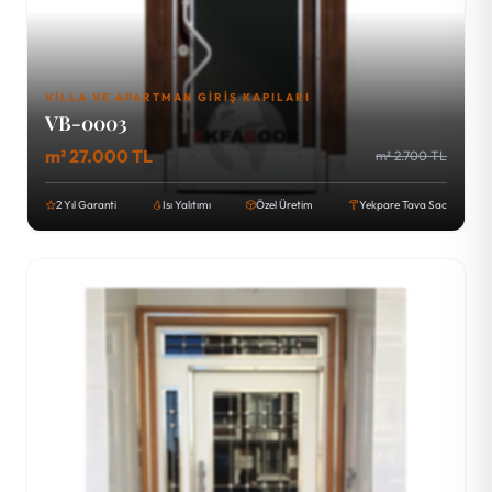
VILLA VE APARTMAN GIRIŞ KAPILARI
VB-0003
m² 27.000 TL
m² 2.700 TL
2 Yıl Garanti
Isı Yalıtımı
Özel Üretim
Yekpare Tava Sac