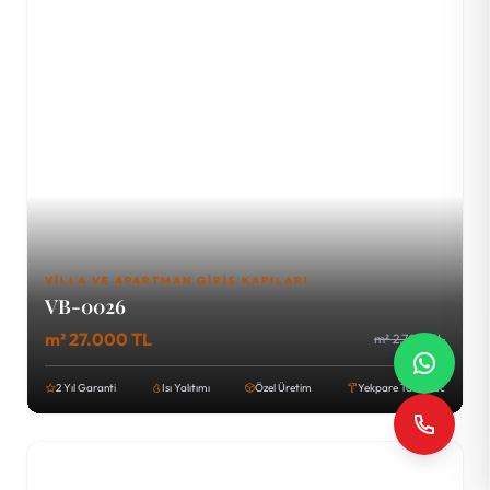
VILLA VE APARTMAN GIRIŞ KAPILARI
VB-0026
m² 27.000 TL
m² 2.700 TL
2 Yıl Garanti
Isı Yalıtımı
Özel Üretim
Yekpare Tava Sac