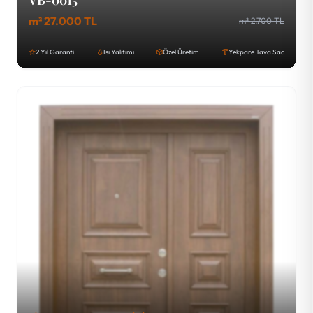
VB-0015
m² 27.000 TL
m² 2.700 TL
2 Yıl Garanti
Isı Yalıtımı
Özel Üretim
Yekpare Tava Sac