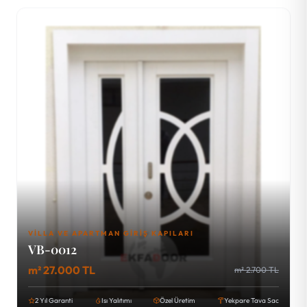
VILLA VE APARTMAN GIRIŞ KAPILARI
VB-0012
m² 27.000 TL
m² 2.700 TL
2 Yıl Garanti
Isı Yalıtımı
Özel Üretim
Yekpare Tava Sac