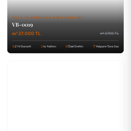
VILLA VE APARTMAN GIRIŞ KAPILARI
VB-0019
m² 27.000 TL
m² 2.700 TL
2 Yıl Garanti
Isı Yalıtımı
Özel Üretim
Yekpare Tava Sac