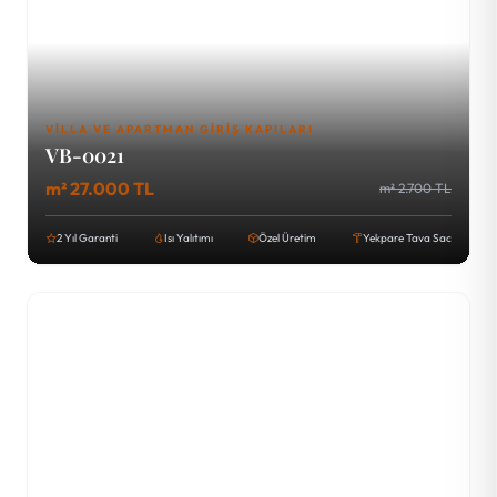
VILLA VE APARTMAN GIRIŞ KAPILARI
VB-0021
m² 27.000 TL
m² 2.700 TL
2 Yıl Garanti
Isı Yalıtımı
Özel Üretim
Yekpare Tava Sac