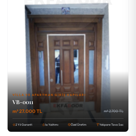
VILLA VE APARTMAN GIRIŞ KAPILARI
VB-0011
m² 27.000 TL
m² 2.700 TL
2 Yıl Garanti
Isı Yalıtımı
Özel Üretim
Yekpare Tava Sac