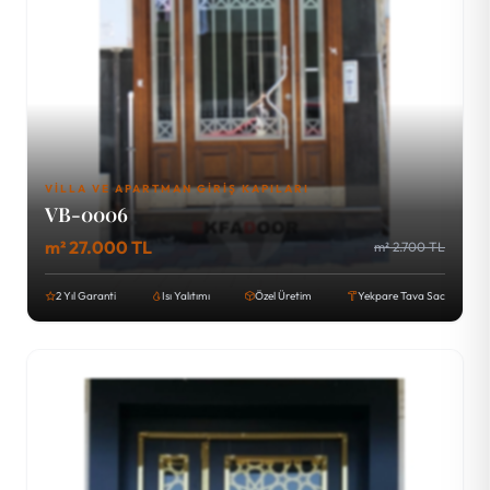
VILLA VE APARTMAN GIRIŞ KAPILARI
VB-0006
m² 27.000 TL
m² 2.700 TL
2 Yıl Garanti
Isı Yalıtımı
Özel Üretim
Yekpare Tava Sac