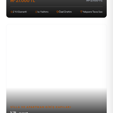
m² 27.000 TL
m² 2.700 TL
2 Yıl Garanti
Isı Yalıtımı
Özel Üretim
Yekpare Tava Sac
VILLA VE APARTMAN GIRIŞ KAPILARI