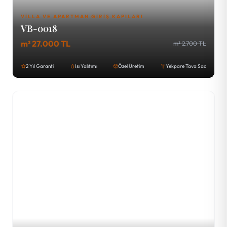
VILLA VE APARTMAN GIRIŞ KAPILARI
VB-0018
m² 27.000 TL
m² 2.700 TL
2 Yıl Garanti
Isı Yalıtımı
Özel Üretim
Yekpare Tava Sac