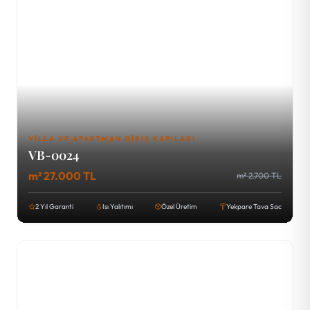
VILLA VE APARTMAN GIRIŞ KAPILARI
VB-0024
m² 27.000 TL
m² 2.700 TL
2 Yıl Garanti
Isı Yalıtımı
Özel Üretim
Yekpare Tava Sac