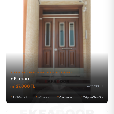
VILLA VE APARTMAN GIRIŞ KAPILARI
VB-0010
m² 27.000 TL
m² 2.700 TL
2 Yıl Garanti
Isı Yalıtımı
Özel Üretim
Yekpare Tava Sac