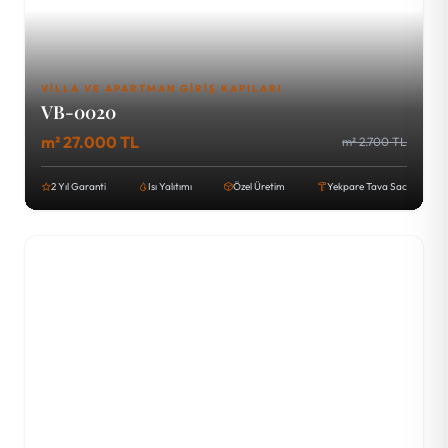
VILLA VE APARTMAN GIRIŞ KAPILARI
VB-0020
m² 27.000 TL
m² 2.700 TL
2 Yıl Garanti
Isı Yalıtımı
Özel Üretim
Yekpare Tava Sac