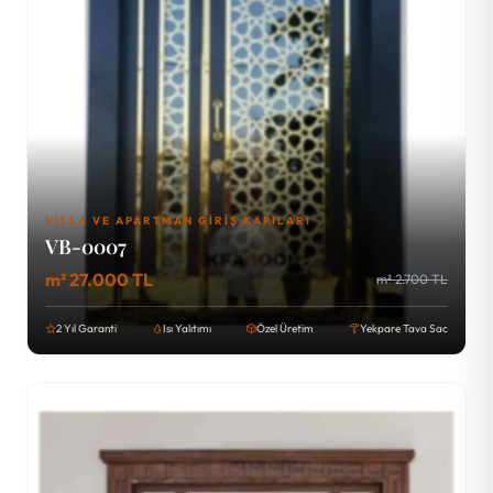
VILLA VE APARTMAN GIRIŞ KAPILARI
VB-0007
m² 27.000 TL
m² 2.700 TL
2 Yıl Garanti
Isı Yalıtımı
Özel Üretim
Yekpare Tava Sac