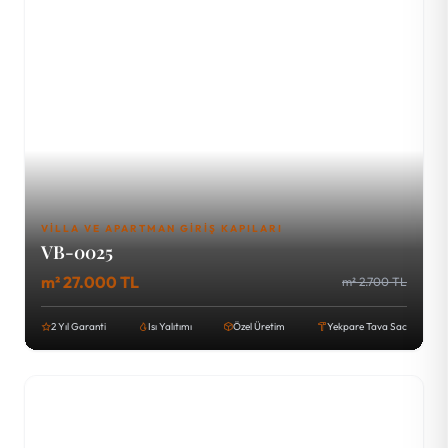
VILLA VE APARTMAN GIRIŞ KAPILARI
VB-0025
m² 27.000 TL
m² 2.700 TL
2 Yıl Garanti
Isı Yalıtımı
Özel Üretim
Yekpare Tava Sac