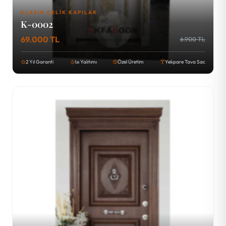
KLASIK ÇELIK KAPILAR
K-0002
69.000 TL
6.900 TL
2 Yıl Garanti
Isı Yalıtımı
Özel Üretim
Yekpare Tava Sac