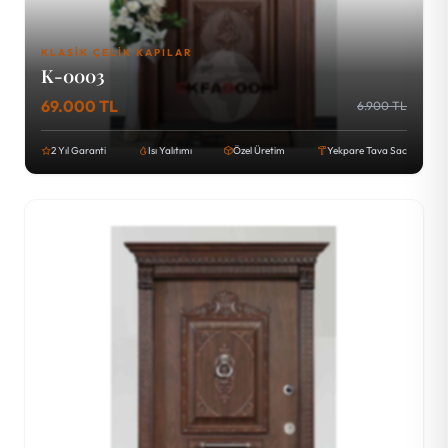
KLASIK ÇELIK KAPILAR
K-0003
69.000 TL
6.900 TL
2 Yıl Garanti
Isı Yalıtımı
Özel Üretim
Yekpare Tava Sac