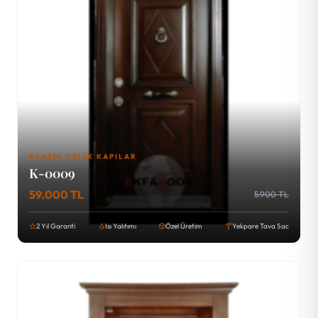
KLASIK ÇELIK KAPILAR
K-0009
59.000 TL
5.900 TL
2 Yıl Garanti
Isı Yalıtımı
Özel Üretim
Yekpare Tava Sac