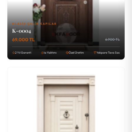
KLASIK ÇELIK KAPILAR
K-0004
69.000 TL
6.900 TL
2 Yıl Garanti
Isı Yalıtımı
Özel Üretim
Yekpare Tava Sac