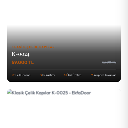
KLASIK ÇELIK KAPILAR
K-0024
59.000 TL
5.900 TL
2 Yıl Garanti
Isı Yalıtımı
Özel Üretim
Yekpare Tava Sac