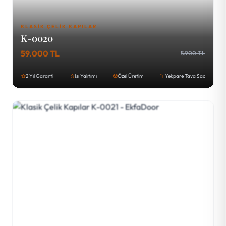
KLASIK ÇELIK KAPILAR
K-0020
59.000 TL
5.900 TL
2 Yıl Garanti
Isı Yalıtımı
Özel Üretim
Yekpare Tava Sac