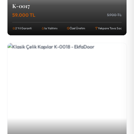
K-0017
59.000 TL
5.900 TL
2 Yıl Garanti
Isı Yalıtımı
Özel Üretim
Yekpare Tava Sac