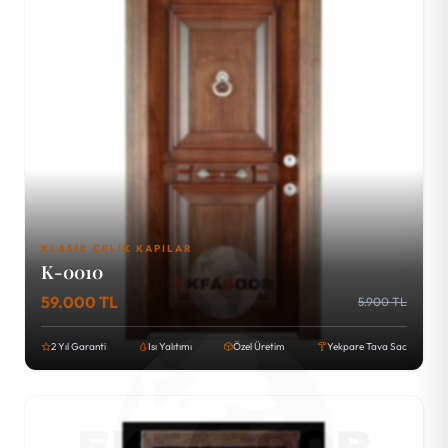
KLASIK ÇELIK KAPILAR
K-0010
59.000 TL
5.900 TL
2 Yıl Garanti
Isı Yalıtımı
Özel Üretim
Yekpare Tava Sac