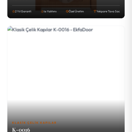
2 Yıl Garanti
Isı Yalıtımı
Özel Üretim
Yekpare Tava Sac
KLASIK ÇELIK KAPILAR
K-0016