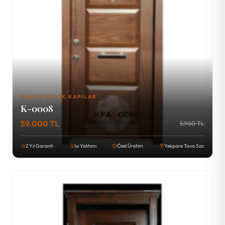
KLASIK ÇELIK KAPILAR
K-0008
59.000 TL
5.900 TL
2 Yıl Garanti
Isı Yalıtımı
Özel Üretim
Yekpare Tava Sac