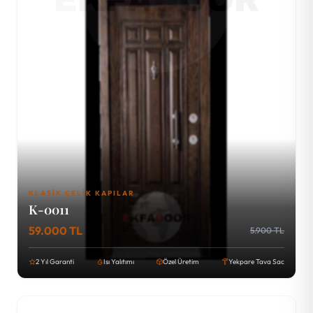
KLASIK ÇELIK KAPILAR
K-0011
59.000 TL
5.900 TL
2 Yıl Garanti
Isı Yalıtımı
Özel Üretim
Yekpare Tava Sac