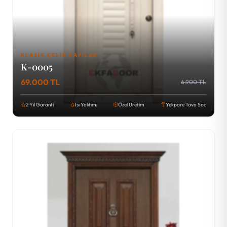
KLASIK ÇELIK KAPILAR
K-0005
69.000 TL
6.900 TL
2 Yıl Garanti
Isı Yalıtımı
Özel Üretim
Yekpare Tava Sac