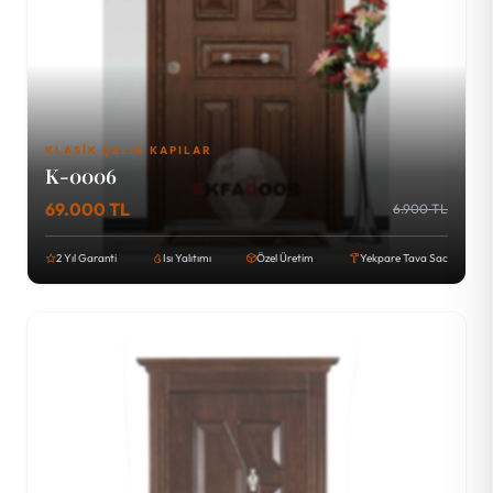
KLASIK ÇELIK KAPILAR
K-0006
69.000 TL
6.900 TL
2 Yıl Garanti
Isı Yalıtımı
Özel Üretim
Yekpare Tava Sac