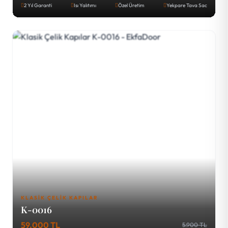
2 Yıl Garanti
Isı Yalıtımı
Özel Üretim
Yekpare Tava Sac
KLASIK ÇELIK KAPILAR
K-0016
59.000 TL
5.900 TL