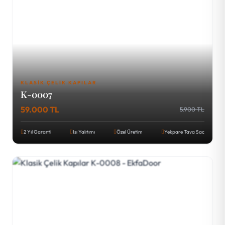
KLASIK ÇELIK KAPILAR
K-0007
59.000 TL
5.900 TL
2 Yıl Garanti
Isı Yalıtımı
Özel Üretim
Yekpare Tava Sac