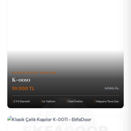
KLASIK ÇELIK KAPILAR
K-0010
59.000 TL
5.900 TL
2 Yıl Garanti
Isı Yalıtımı
Özel Üretim
Yekpare Tava Sac