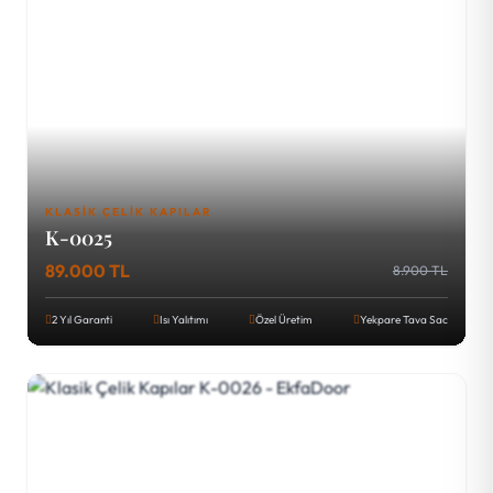
KLASIK ÇELIK KAPILAR
K-0025
89.000 TL
8.900 TL
2 Yıl Garanti
Isı Yalıtımı
Özel Üretim
Yekpare Tava Sac