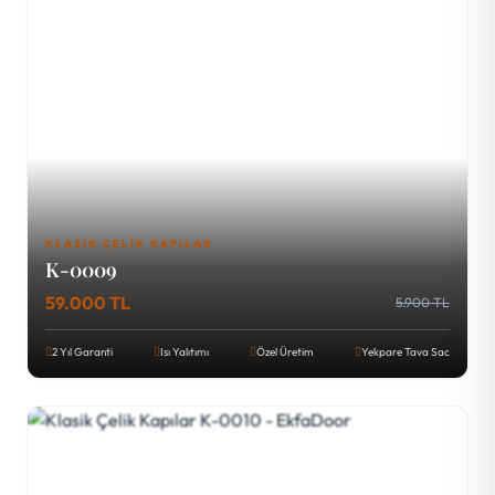
KLASIK ÇELIK KAPILAR
K-0009
59.000 TL
5.900 TL
2 Yıl Garanti
Isı Yalıtımı
Özel Üretim
Yekpare Tava Sac