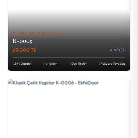
KLASIK ÇELIK KAPILAR
K-0005
69.000 TL
6.900 TL
2 Yıl Garanti
Isı Yalıtımı
Özel Üretim
Yekpare Tava Sac