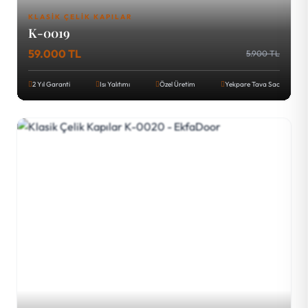
KLASIK ÇELIK KAPILAR
K-0019
59.000 TL
5.900 TL
2 Yıl Garanti
Isı Yalıtımı
Özel Üretim
Yekpare Tava Sac