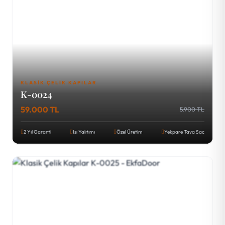
KLASIK ÇELIK KAPILAR
K-0024
59.000 TL
5.900 TL
2 Yıl Garanti
Isı Yalıtımı
Özel Üretim
Yekpare Tava Sac