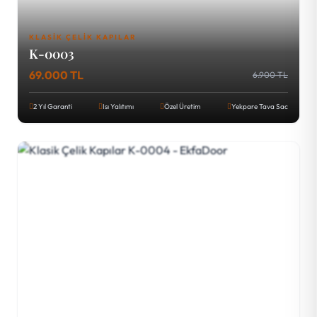
KLASIK ÇELIK KAPILAR
K-0003
69.000 TL
6.900 TL
2 Yıl Garanti
Isı Yalıtımı
Özel Üretim
Yekpare Tava Sac