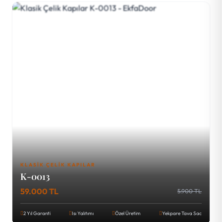
KLASIK ÇELIK KAPILAR
K-0013
59.000 TL
5.900 TL
2 Yıl Garanti
Isı Yalıtımı
Özel Üretim
Yekpare Tava Sac