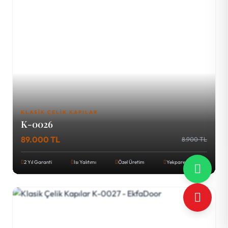
KLASIK ÇELIK KAPILAR
K-0026
89.000 TL
8.900 TL
2 Yıl Garanti
Isı Yalıtımı
Özel Üretim
Yekpare Tava Sac