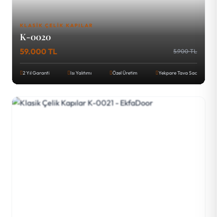
KLASIK ÇELIK KAPILAR
K-0020
59.000 TL
5.900 TL
2 Yıl Garanti
Isı Yalıtımı
Özel Üretim
Yekpare Tava Sac