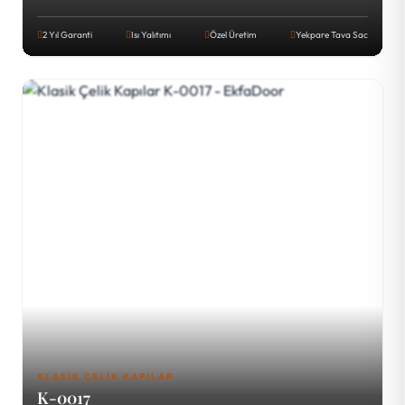
2 Yıl Garanti
Isı Yalıtımı
Özel Üretim
Yekpare Tava Sac
KLASIK ÇELIK KAPILAR
K-0017