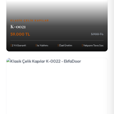
KLASIK ÇELIK KAPILAR
K-0021
59.000 TL
5.900 TL
2 Yıl Garanti
Isı Yalıtımı
Özel Üretim
Yekpare Tava Sac