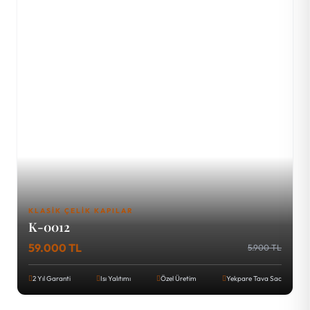
KLASIK ÇELIK KAPILAR
K-0012
59.000 TL
5.900 TL
2 Yıl Garanti
Isı Yalıtımı
Özel Üretim
Yekpare Tava Sac