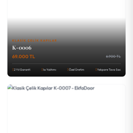
KLASIK ÇELIK KAPILAR
K-0006
69.000 TL
6.900 TL
2 Yıl Garanti
Isı Yalıtımı
Özel Üretim
Yekpare Tava Sac