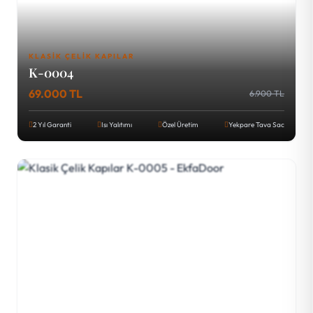
KLASIK ÇELIK KAPILAR
K-0004
69.000 TL
6.900 TL
2 Yıl Garanti
Isı Yalıtımı
Özel Üretim
Yekpare Tava Sac