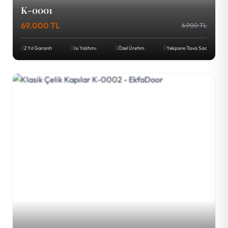
K-0001
69.000 TL
6.900 TL
2 Yıl Garanti
Isı Yalıtımı
Özel Üretim
Yekpare Tava Sac