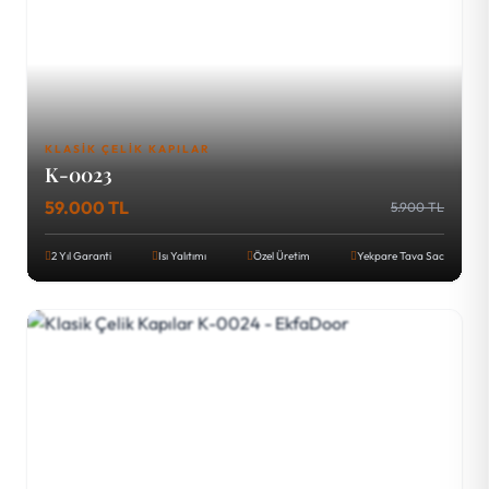
KLASIK ÇELIK KAPILAR
K-0023
59.000 TL
5.900 TL
2 Yıl Garanti
Isı Yalıtımı
Özel Üretim
Yekpare Tava Sac