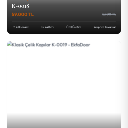
K-0018
59.000 TL
5.900 TL
2 Yıl Garanti
Isı Yalıtımı
Özel Üretim
Yekpare Tava Sac