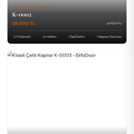
KLASIK ÇELIK KAPILAR
K-0002
69.000 TL
6.900 TL
2 Yıl Garanti
Isı Yalıtımı
Özel Üretim
Yekpare Tava Sac