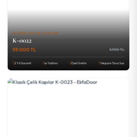
KLASIK ÇELIK KAPILAR
K-0022
59.000 TL
5.900 TL
2 Yıl Garanti
Isı Yalıtımı
Özel Üretim
Yekpare Tava Sac