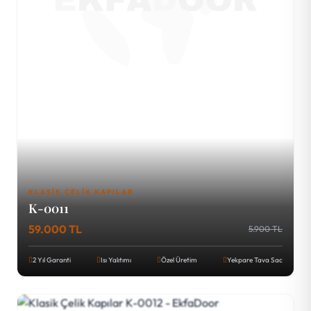
KLASIK ÇELIK KAPILAR
K-0011
59.000 TL
5.900 TL
2 Yıl Garanti
Isı Yalıtımı
Özel Üretim
Yekpare Tava Sac