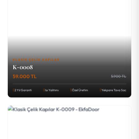
KLASIK ÇELIK KAPILAR
K-0008
59.000 TL
5.900 TL
2 Yıl Garanti
Isı Yalıtımı
Özel Üretim
Yekpare Tava Sac