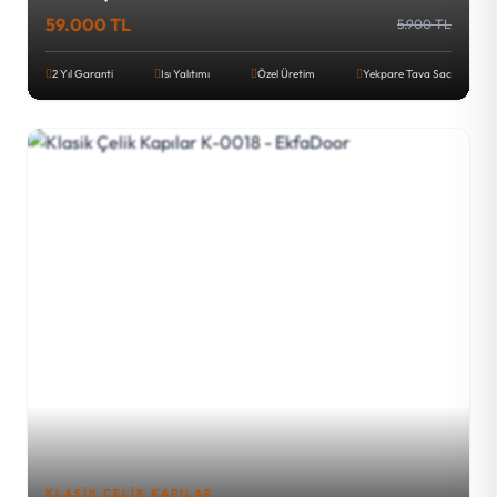
59.000 TL
5.900 TL
2 Yıl Garanti
Isı Yalıtımı
Özel Üretim
Yekpare Tava Sac
KLASIK ÇELIK KAPILAR