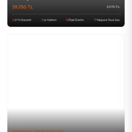
39.750 TL
3.975 TL
2 Yıl Garanti
Isı Yalıtımı
Özel Üretim
Yekpare Tava Sac
EKONOMIK ÇELIK KAPILAR