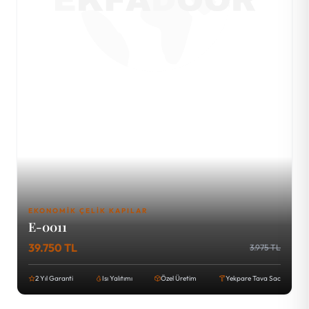
EKONOMIK ÇELIK KAPILAR
E-0011
39.750 TL
3.975 TL
2 Yıl Garanti
Isı Yalıtımı
Özel Üretim
Yekpare Tava Sac