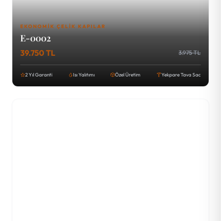
EKONOMIK ÇELIK KAPILAR
E-0002
39.750 TL
3.975 TL
2 Yıl Garanti
Isı Yalıtımı
Özel Üretim
Yekpare Tava Sac