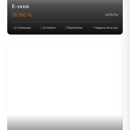
E-0016
39.750 TL
3.975 TL
2 Yıl Garanti
Isı Yalıtımı
Özel Üretim
Yekpare Tava Sac