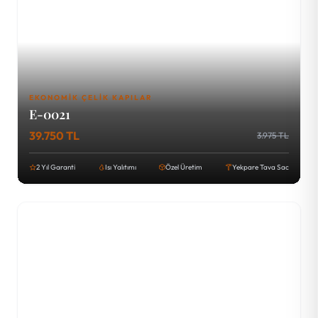
EKONOMIK ÇELIK KAPILAR
E-0021
39.750 TL
3.975 TL
2 Yıl Garanti
Isı Yalıtımı
Özel Üretim
Yekpare Tava Sac