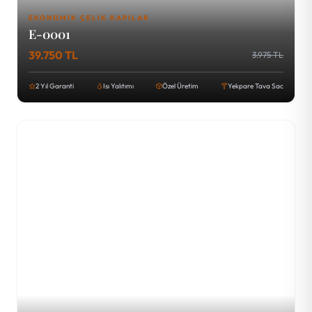
EKONOMIK ÇELIK KAPILAR
E-0001
39.750 TL
3.975 TL
2 Yıl Garanti
Isı Yalıtımı
Özel Üretim
Yekpare Tava Sac