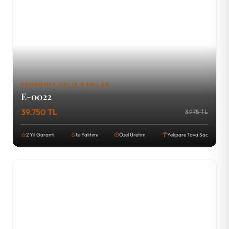
EKONOMIK ÇELIK KAPILAR
E-0022
39.750 TL
3.975 TL
2 Yıl Garanti
Isı Yalıtımı
Özel Üretim
Yekpare Tava Sac