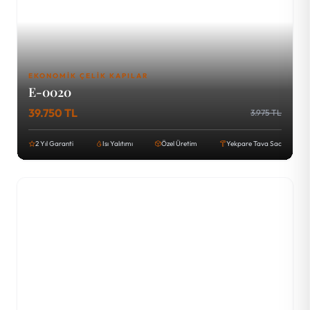
EKONOMIK ÇELIK KAPILAR
E-0020
39.750 TL
3.975 TL
2 Yıl Garanti
Isı Yalıtımı
Özel Üretim
Yekpare Tava Sac