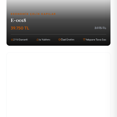
EKONOMIK ÇELIK KAPILAR
E-0018
39.750 TL
3.975 TL
2 Yıl Garanti
Isı Yalıtımı
Özel Üretim
Yekpare Tava Sac