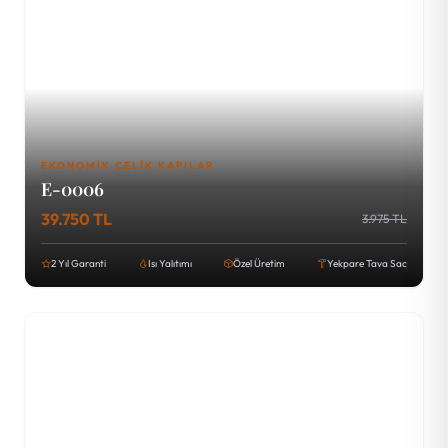
EKONOMIK ÇELIK KAPILAR
E-0006
39.750 TL
3.975 TL
2 Yıl Garanti
Isı Yalıtımı
Özel Üretim
Yekpare Tava Sac