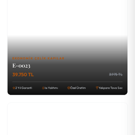
EKONOMIK ÇELIK KAPILAR
E-0023
39.750 TL
3.975 TL
2 Yıl Garanti
Isı Yalıtımı
Özel Üretim
Yekpare Tava Sac