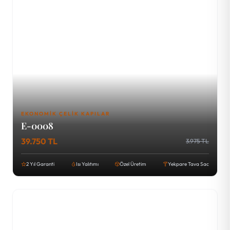
EKONOMIK ÇELIK KAPILAR
E-0008
39.750 TL
3.975 TL
2 Yıl Garanti
Isı Yalıtımı
Özel Üretim
Yekpare Tava Sac