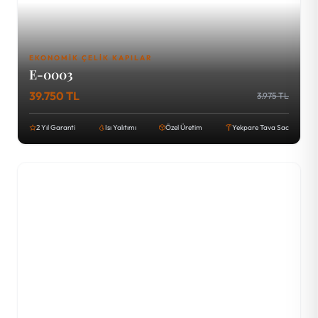
EKONOMIK ÇELIK KAPILAR
E-0003
39.750 TL
3.975 TL
2 Yıl Garanti
Isı Yalıtımı
Özel Üretim
Yekpare Tava Sac