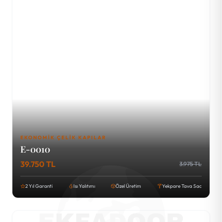
EKONOMIK ÇELIK KAPILAR
E-0010
39.750 TL
3.975 TL
2 Yıl Garanti
Isı Yalıtımı
Özel Üretim
Yekpare Tava Sac