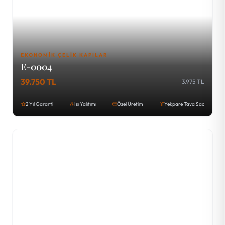
EKONOMIK ÇELIK KAPILAR
E-0004
39.750 TL
3.975 TL
2 Yıl Garanti
Isı Yalıtımı
Özel Üretim
Yekpare Tava Sac