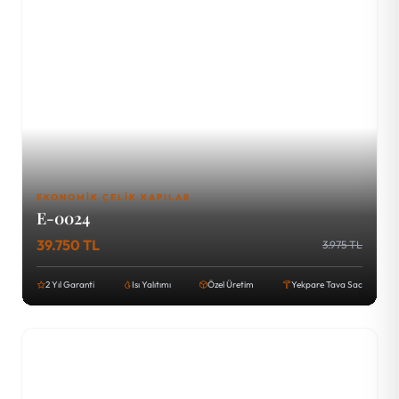
EKONOMIK ÇELIK KAPILAR
E-0024
39.750 TL
3.975 TL
2 Yıl Garanti
Isı Yalıtımı
Özel Üretim
Yekpare Tava Sac