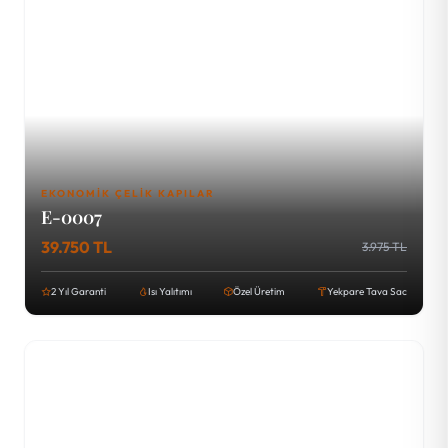
EKONOMIK ÇELIK KAPILAR
E-0007
39.750 TL
3.975 TL
2 Yıl Garanti
Isı Yalıtımı
Özel Üretim
Yekpare Tava Sac