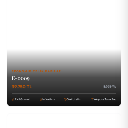
EKONOMIK ÇELIK KAPILAR
E-0009
39.750 TL
3.975 TL
2 Yıl Garanti
Isı Yalıtımı
Özel Üretim
Yekpare Tava Sac