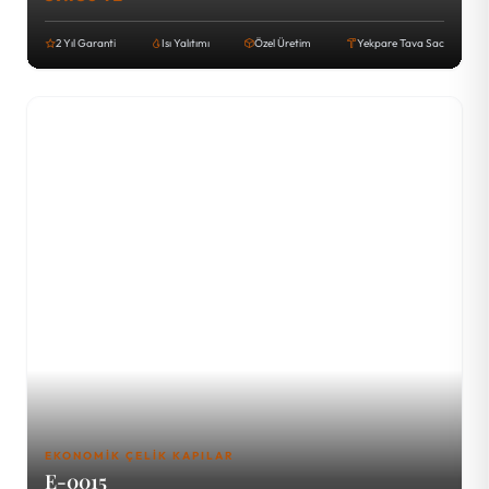
2 Yıl Garanti
Isı Yalıtımı
Özel Üretim
Yekpare Tava Sac
EKONOMIK ÇELIK KAPILAR
E-0015