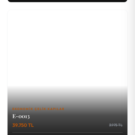
EKONOMIK ÇELIK KAPILAR
E-0013
39.750 TL
3.975 TL