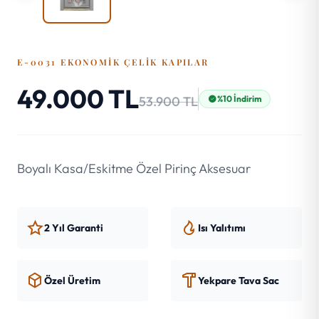
E-0031 EKONOMIK ÇELIK KAPILAR
49.000 TL
53.900 TL
%10 İndirim
Boyalı Kasa/Eskitme Özel Pirinç Aksesuar
2 Yıl Garanti
Isı Yalıtımı
Özel Üretim
Yekpare Tava Sac