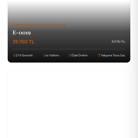
EKONOMIK ÇELIK KAPILAR
E-0019
39.750 TL
3.975 TL
2 Yıl Garanti
Isı Yalıtımı
Özel Üretim
Yekpare Tava Sac