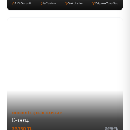
2 Yıl Garanti
Isı Yalıtımı
Özel Üretim
Yekpare Tava Sac
EKONOMIK ÇELIK KAPILAR
E-0014
39.750 TL
3.975 TL