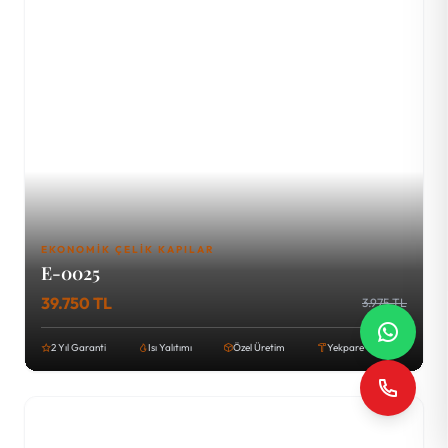
EKONOMIK ÇELIK KAPILAR
E-0025
39.750 TL
3.975 TL
2 Yıl Garanti
Isı Yalıtımı
Özel Üretim
Yekpare Tava Sac