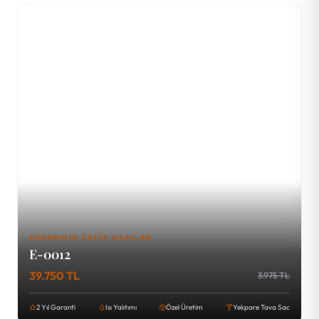
EKONOMIK ÇELIK KAPILAR
E-0012
39.750 TL
3.975 TL
2 Yıl Garanti
Isı Yalıtımı
Özel Üretim
Yekpare Tava Sac