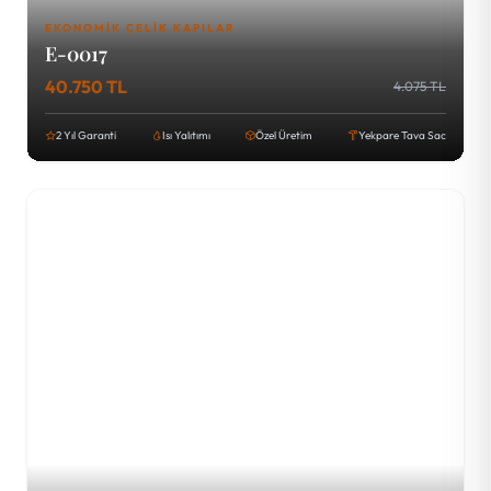
EKONOMIK ÇELIK KAPILAR
E-0017
40.750 TL
4.075 TL
2 Yıl Garanti
Isı Yalıtımı
Özel Üretim
Yekpare Tava Sac