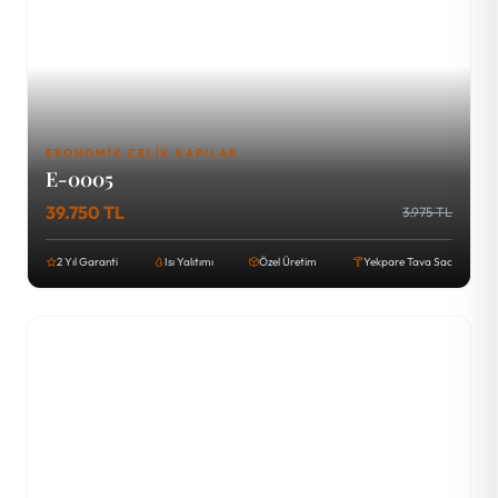
EKONOMIK ÇELIK KAPILAR
E-0005
39.750 TL
3.975 TL
2 Yıl Garanti
Isı Yalıtımı
Özel Üretim
Yekpare Tava Sac