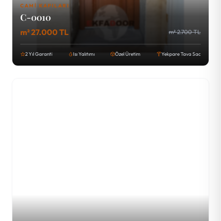
CAMI KAPILARI
C-0010
m² 27.000 TL
m² 2.700 TL
2 Yıl Garanti
Isı Yalıtımı
Özel Üretim
Yekpare Tava Sac