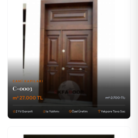
CAMI KAPILARI
C-0003
m² 27.000 TL
m² 2.700 TL
2 Yıl Garanti
Isı Yalıtımı
Özel Üretim
Yekpare Tava Sac