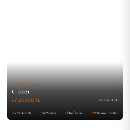
CAMI KAPILARI
C-0021
m² 27.000 TL
m² 2.700 TL
2 Yıl Garanti
Isı Yalıtımı
Özel Üretim
Yekpare Tava Sac