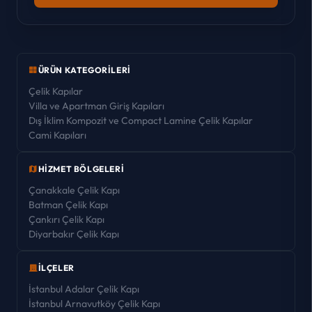
ÜRÜN KATEGORILERI
Çelik Kapılar
Villa ve Apartman Giriş Kapıları
Dış İklim Kompozit ve Compact Lamine Çelik Kapılar
Cami Kapıları
Pivot Kapılar
Yangın Kapıları
HIZMET BÖLGELERI
Çanakkale Çelik Kapı
Batman Çelik Kapı
Çankırı Çelik Kapı
Diyarbakır Çelik Kapı
Düzce Çelik Kapı
Denizli Çelik Kapı
İLÇELER
Elazığ Çelik Kapı
İstanbul Adalar Çelik Kapı
Erzincan Çelik Kapı
İstanbul Arnavutköy Çelik Kapı
Eskişehir Çelik Kapı