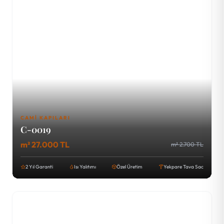
CAMI KAPILARI
C-0019
m² 27.000 TL
m² 2.700 TL
2 Yıl Garanti
Isı Yalıtımı
Özel Üretim
Yekpare Tava Sac