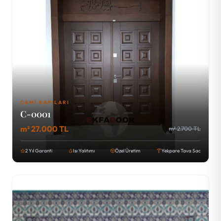
CAMI KAPILARI
C-0001
m² 27.000 TL
m² 2.700 TL
2 Yıl Garanti
Isı Yalıtımı
Özel Üretim
Yekpare Tava Sac