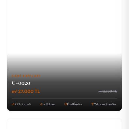
CAMI KAPILARI
C-0020
m² 27.000 TL
m² 2.700 TL
2 Yıl Garanti
Isı Yalıtımı
Özel Üretim
Yekpare Tava Sac