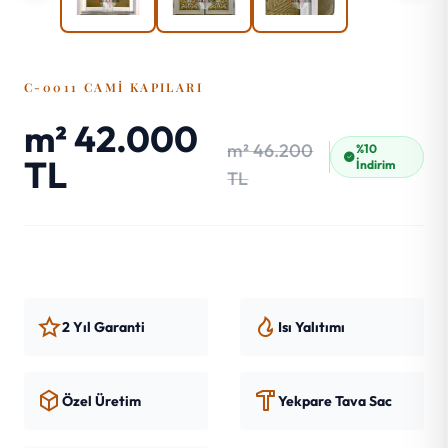
C-0011 CAMI KAPILARI
m² 42.000
m² 46.200
%10
TL
İndirim
TL
2 Yıl Garanti
Isı Yalıtımı
Özel Üretim
Yekpare Tava Sac