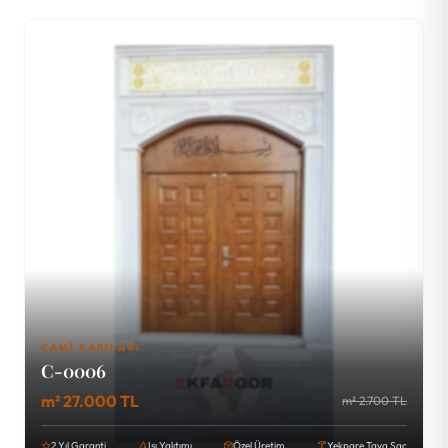
CAMI KAPILARI
C-0006
m² 27.000 TL
m² 2.700 TL
2 Yıl Garanti
Isı Yalıtımı
Özel Üretim
Yekpare Tava Sac