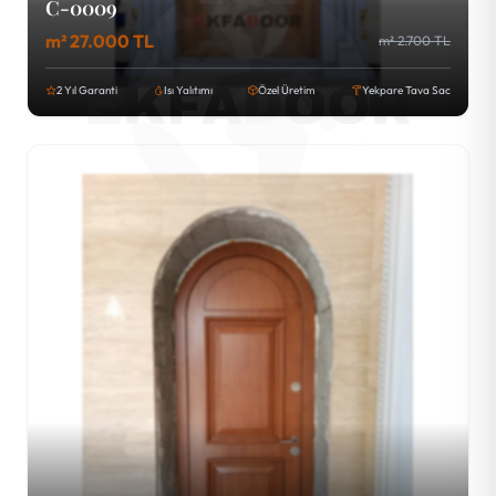
C-0009
m² 27.000 TL
m² 2.700 TL
2 Yıl Garanti
Isı Yalıtımı
Özel Üretim
Yekpare Tava Sac