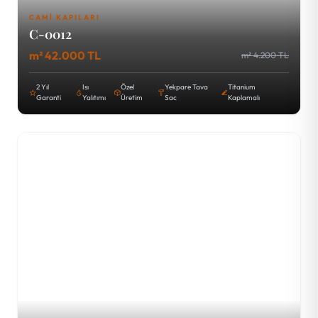
CAMI KAPILARI
C-0012
m² 42.000 TL
m² 4.200 TL
2 Yıl
Isı
Özel
Yekpare Tava
Titanium
Garanti
Yalıtımı
Üretim
Sac
Kaplamalı