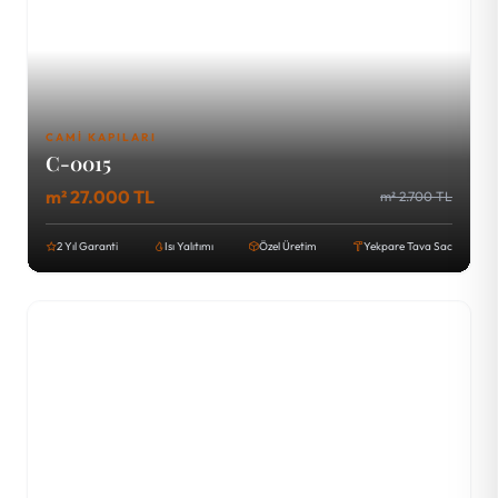
CAMI KAPILARI
C-0015
m² 27.000 TL
m² 2.700 TL
2 Yıl Garanti
Isı Yalıtımı
Özel Üretim
Yekpare Tava Sac