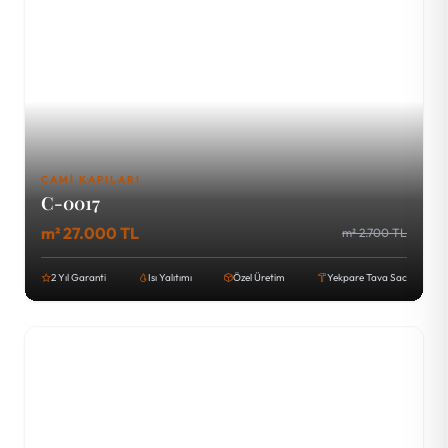
CAMI KAPILARI
C-0017
m² 27.000 TL
m² 2.700 TL
2 Yıl Garanti
Isı Yalıtımı
Özel Üretim
Yekpare Tava Sac