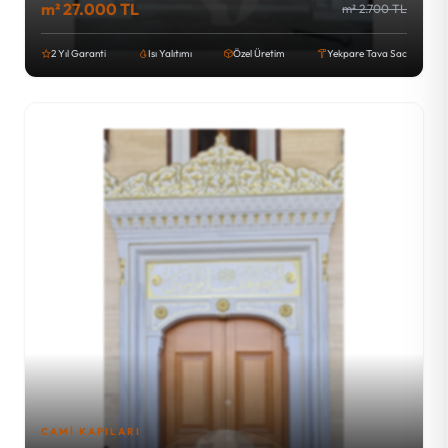
m² 27.000 TL
m² 2.700 TL
2 Yıl Garanti
Isı Yalıtımı
Özel Üretim
Yekpare Tava Sac
CAMI KAPILARI