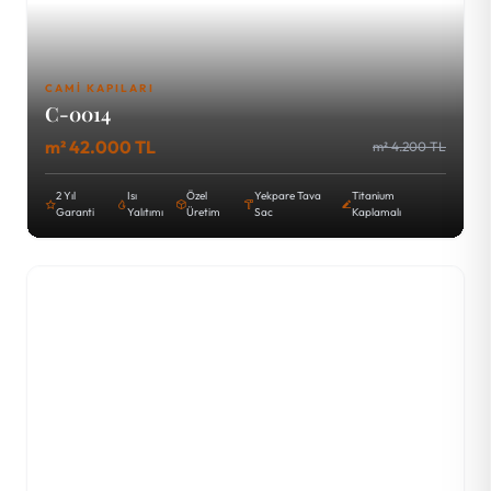
CAMI KAPILARI
C-0014
m² 42.000 TL
m² 4.200 TL
2 Yıl
Isı
Özel
Yekpare Tava
Titanium
Garanti
Yalıtımı
Üretim
Sac
Kaplamalı