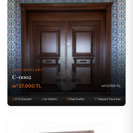
CAMI KAPILARI
C-0002
m² 27.000 TL
m² 2.700 TL
2 Yıl Garanti
Isı Yalıtımı
Özel Üretim
Yekpare Tava Sac