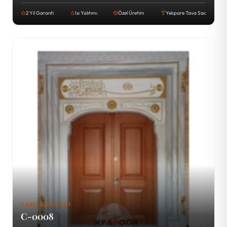
2 Yıl Garanti
Isı Yalıtımı
Özel Üretim
Yekpare Tava Sac
CAMI KAPILARI
C-0008