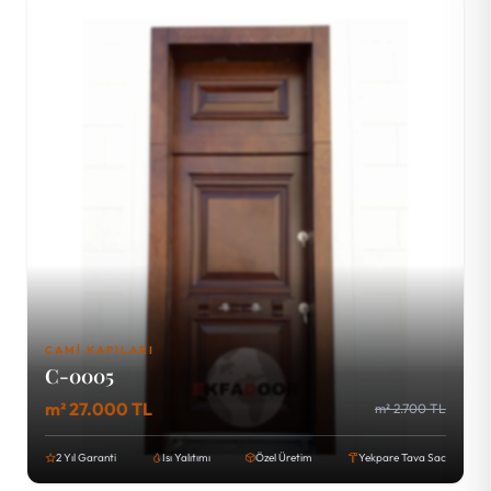
CAMI KAPILARI
C-0005
m² 27.000 TL
m² 2.700 TL
2 Yıl Garanti
Isı Yalıtımı
Özel Üretim
Yekpare Tava Sac