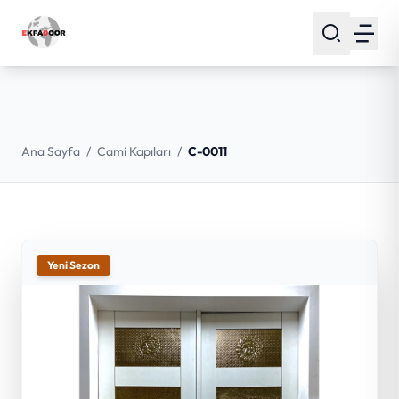
Ana Sayfa
/
Cami Kapıları
/
C-0011
Yeni Sezon