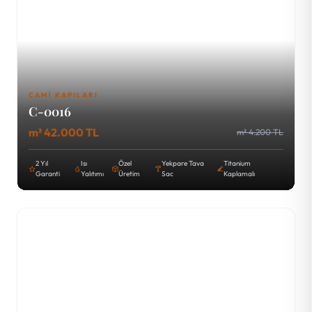
CAMI KAPILARI
C-0016
m² 42.000 TL
m² 4.200 TL
2 Yıl
Isı
Özel
Yekpare Tava
Titanium
Garanti
Yalıtımı
Üretim
Sac
Kaplamalı