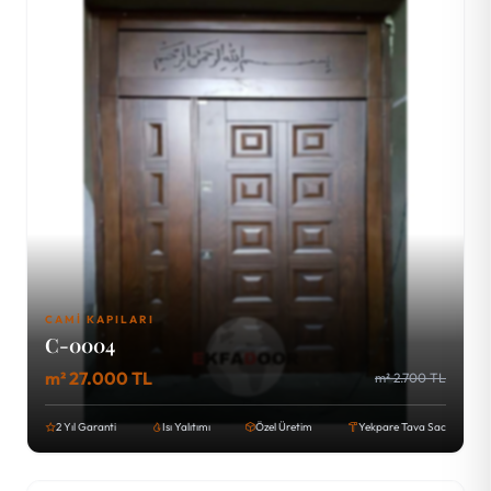
CAMI KAPILARI
C-0004
m² 27.000 TL
m² 2.700 TL
2 Yıl Garanti
Isı Yalıtımı
Özel Üretim
Yekpare Tava Sac