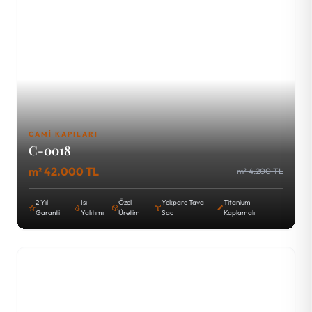
CAMI KAPILARI
C-0018
m² 42.000 TL
m² 4.200 TL
2 Yıl
Isı
Özel
Yekpare Tava
Titanium
Garanti
Yalıtımı
Üretim
Sac
Kaplamalı