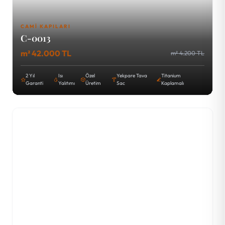
CAMI KAPILARI
C-0013
m² 42.000 TL
m² 4.200 TL
2 Yıl
Isı
Özel
Yekpare Tava
Titanium
Garanti
Yalıtımı
Üretim
Sac
Kaplamalı