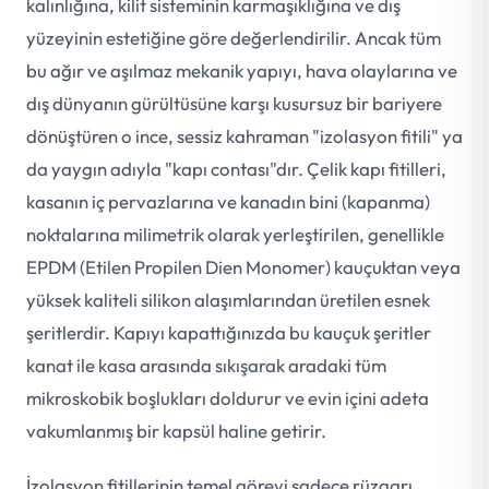
kalınlığına, kilit sisteminin karmaşıklığına ve dış
yüzeyinin estetiğine göre değerlendirilir. Ancak tüm
bu ağır ve aşılmaz mekanik yapıyı, hava olaylarına ve
dış dünyanın gürültüsüne karşı kusursuz bir bariyere
dönüştüren o ince, sessiz kahraman "izolasyon fitili" ya
da yaygın adıyla "kapı contası"dır. Çelik kapı fitilleri,
kasanın iç pervazlarına ve kanadın bini (kapanma)
noktalarına milimetrik olarak yerleştirilen, genellikle
EPDM (Etilen Propilen Dien Monomer) kauçuktan veya
yüksek kaliteli silikon alaşımlarından üretilen esnek
şeritlerdir. Kapıyı kapattığınızda bu kauçuk şeritler
kanat ile kasa arasında sıkışarak aradaki tüm
mikroskobik boşlukları doldurur ve evin içini adeta
vakumlanmış bir kapsül haline getirir.
İzolasyon fitillerinin temel görevi sadece rüzgarı