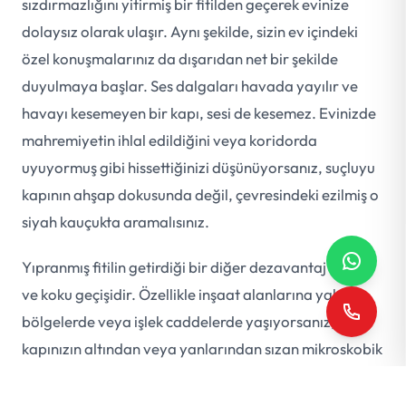
sızdırmazlığını yitirmiş bir fitilden geçerek evinize
dolaysız olarak ulaşır. Aynı şekilde, sizin ev içindeki
özel konuşmalarınız da dışarıdan net bir şekilde
duyulmaya başlar. Ses dalgaları havada yayılır ve
havayı kesemeyen bir kapı, sesi de kesemez. Evinizde
mahremiyetin ihlal edildiğini veya koridorda
uyuyormuş gibi hissettiğinizi düşünüyorsanız, suçluyu
kapının ahşap dokusunda değil, çevresindeki ezilmiş o
siyah kauçukta aramalısınız.
Yıpranmış fitilin getirdiği bir diğer dezavantaj ise toz
ve koku geçişidir. Özellikle inşaat alanlarına yakın
bölgelerde veya işlek caddelerde yaşıyorsanız,
kapınızın altından veya yanlarından sızan mikroskobik
siyah tozlar, antrenizin zeminini her gün silmenize
rağmen kirlenmesine neden olur. Komşunuzun pişirdiği