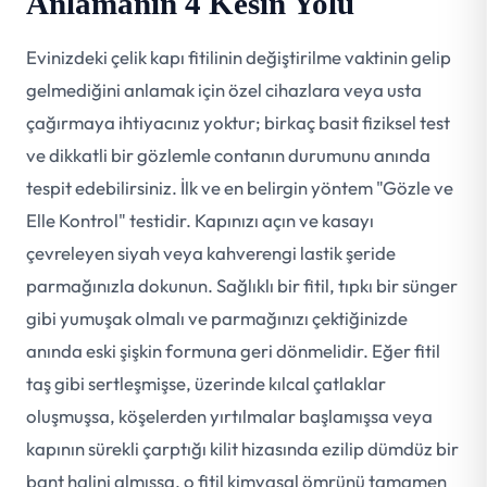
Anlamanın 4 Kesin Yolu
Evinizdeki çelik kapı fitilinin değiştirilme vaktinin gelip
gelmediğini anlamak için özel cihazlara veya usta
çağırmaya ihtiyacınız yoktur; birkaç basit fiziksel test
ve dikkatli bir gözlemle contanın durumunu anında
tespit edebilirsiniz. İlk ve en belirgin yöntem "Gözle ve
Elle Kontrol" testidir. Kapınızı açın ve kasayı
çevreleyen siyah veya kahverengi lastik şeride
parmağınızla dokunun. Sağlıklı bir fitil, tıpkı bir sünger
gibi yumuşak olmalı ve parmağınızı çektiğinizde
anında eski şişkin formuna geri dönmelidir. Eğer fitil
taş gibi sertleşmişse, üzerinde kılcal çatlaklar
oluşmuşsa, köşelerden yırtılmalar başlamışsa veya
kapının sürekli çarptığı kilit hizasında ezilip dümdüz bir
bant halini almışsa, o fitil kimyasal ömrünü tamamen